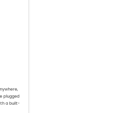
 anywhere,
be plugged
th a built-