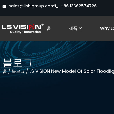
콘
sales@lishigroup.com
+86 13662574726
텐
츠
로
Open Produc
홈
제품
Why LS
건
너
뛰
기
블로그
/
/ LS VISION New Model Of Solar Floodl
홈
블로그