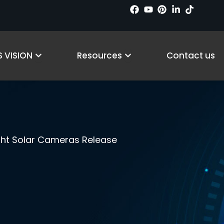
ts
Open Why LS VISION
Open Resources
 VISION
Resources
Contact us
ight Solar Cameras Release