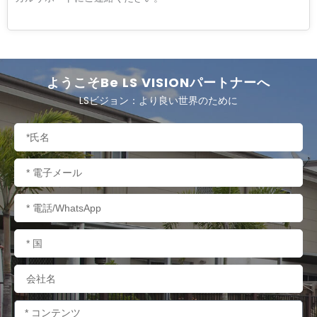
ようこそBe LS VISIONパートナーへ
LSビジョン：より良い世界のために
名
称
電
子
メ
電
ー
話
ル
/
国
W
名
h
a
会
t
社
s
名
内
A