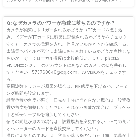
Q: なぜカメラのパワーが急速に落ちるのですか？
カメラが頻繁にトリガーされるかどうか（TFカードを差し込
み、ビデオがTFカードに頻繁に記録されるかどうかをチェック
する）、カメラの電源を入れ、信号がフルかどうかを確認する。
太陽電池パネルが完全に太陽にさらされているかどうか点検しな
さいか、そしてローカル温度は比較的低い。また、plsはLS
VISIONエンジナーのアカウントにあなたのカメラのIDを共有し
てください：573760640@qq.com、LS VISIONをチェックす
る。
高周波数トリガーが原因の場合は、PIR感度を下げるか、アーミ
ング時間を設定します。
設置位置や角度が悪く、日光が十分に当たらない場合は、設置位
置や角度を調整してください。それが不可能な場合は、ブラケッ
トと延長ケーブルを追加してください。
信号の問題が原因の場合は、設置場所を変更するか、信号の良い
オペレーターのカードを直接交換してください。
温度によるものであれば、容量が落ちるのは当たり前。気温が上