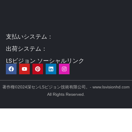
Guest Post3
Guest Post4
Guest Post5
Guest
Post6
Guest Post7
支払いシステム：
出荷システム：
LSビジョン ソーシャルリンク
フ
Y
ピ
リ
イ
ェ
o
ン
ン
ン
イ
u
タ
ク
ス
ス
t
レ
ト
タ
ブ
u
ス
イ
グ
著作権©2024深センLSビジョン技術有限公司。- www.lsvisionhd.com
ッ
b
ト
ン
ラ
All Rights Reserved.
ク
e
ム