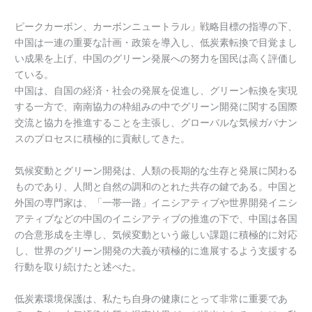
ピークカーボン、カーボンニュートラル」戦略目標の指導の下、
中国は一連の重要な計画・政策を導入し、低炭素転換で目覚まし
い成果を上げ、中国のグリーン発展への努力を国民は高く評価し
ている。
中国は、自国の経済・社会の発展を促進し、グリーン転換を実現
する一方で、南南協力の枠組みの中でグリーン開発に関する国際
交流と協力を推進することを主張し、グローバルな気候ガバナン
スのプロセスに積極的に貢献してきた。
気候変動とグリーン開発は、人類の長期的な生存と発展に関わる
ものであり、人間と自然の調和のとれた共存の鍵である。中国と
外国の専門家は、「一帯一路」イニシアティブや世界開発イニシ
アティブなどの中国のイニシアティブの推進の下で、中国は各国
の合意形成を主導し、気候変動という厳しい課題に積極的に対応
し、世界のグリーン開発の大義が積極的に進展するよう支援する
行動を取り続けたと述べた。
低炭素環境保護は、私たち自身の健康にとって非常に重要であ