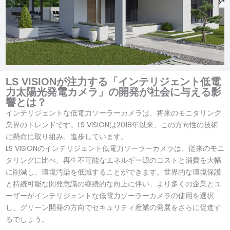
LS VISIONが注力する「インテリジェント低電
力太陽光発電カメラ」の開発が社会に与える影
響とは？
インテリジェントな低電力ソーラーカメラは、将来のモニタリング
業界のトレンドです。LS VISIONは2018年以来、この方向性の技術
に懸命に取り組み、進歩しています。
LS VISIONのインテリジェント低電力ソーラーカメラは、従来のモニ
タリングに比べ、再生不可能なエネルギー源のコストと消費を大幅
に削減し、環境汚染を低減することができます。世界的な環境保護
と持続可能な開発意識の継続的な向上に伴い、より多くの企業とユ
ーザーがインテリジェントな低電力ソーラーカメラの使用を選択
し、グリーン開発の方向でセキュリティ産業の発展をさらに促進す
るでしょう。