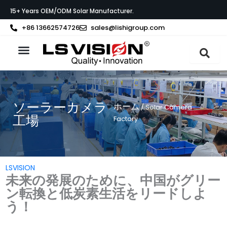
内
15+ Years OEM/ODM Solar Manufacturer.
容
を
+86 13662574726
sales@lishigroup.com
ス
キ
ッ
製品紹介
LS VISIONについて
サポート
プ
ソーラーカメラ
ホーム
/ Solar Camera
工場
Factory
LSVISION
未来の発展のために、中国がグリー
ン転換と低炭素生活をリードしよ
う！