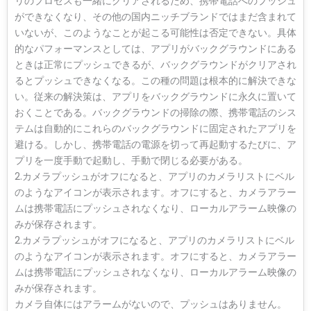
リのプロセスも一緒にクリアされるため、携帯電話へのプッシュ
ができなくなり、その他の国内ニッチブランドではまだ含まれて
いないが、このようなことが起こる可能性は否定できない。具体
的なパフォーマンスとしては、アプリがバックグラウンドにある
ときは正常にプッシュできるが、バックグラウンドがクリアされ
るとプッシュできなくなる。この種の問題は根本的に解決できな
い。従来の解決策は、アプリをバックグラウンドに永久に置いて
おくことである。バックグラウンドの掃除の際、携帯電話のシス
テムは自動的にこれらのバックグラウンドに固定されたアプリを
避ける。しかし、携帯電話の電源を切って再起動するたびに、ア
プリを一度手動で起動し、手動で閉じる必要がある。
2.カメラプッシュがオフになると、アプリのカメラリストにベル
のようなアイコンが表示されます。オフにすると、カメラアラー
ムは携帯電話にプッシュされなくなり、ローカルアラーム映像の
みが保存されます。
2.カメラプッシュがオフになると、アプリのカメラリストにベル
のようなアイコンが表示されます。オフにすると、カメラアラー
ムは携帯電話にプッシュされなくなり、ローカルアラーム映像の
みが保存されます。
カメラ自体にはアラームがないので、プッシュはありません。