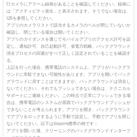
1.1.カメラにアラーム録画があることを確認してください。録画に
は「アクティビティ発生」と表示されます。そうでない場合は、
Q5を参照してください。
アプリのカメラリストで該当するカメラのベルが閉じていないか
確認し、閉じている場合は開いてください。
アプリのガイダンスを通じてモバイルアプリのアクセス許可を設
定し、通知許可、自己起動許可、省電力戦略、バックグラウンド
消去プロセスの回避がすべて正しく設定されていることを確認す
る。
上記を行った場合、携帯電話のシステム上、アプリがバックグラ
ウンドに常駐できない可能性があります。アプリを開いてバック
グラウンドに戻すことはできますが、バックグラウンドは消去し
ないでください。それでもプッシュできない場合は、テクニカル
サポートにご連絡ください。この時点で正常にプッシュできる場
合は、携帯電話のシステムが原因でバックグラウンドプッシュが
できないことが考えられます。アプリを開き、バックグラウンド
でアプリをロックするように手動で設定し、手動でアプリを閉じ
ないでください。以下はXiaomi携帯の例です：
アプリを開いた後、クリーニングのバックグラウンドインターフ