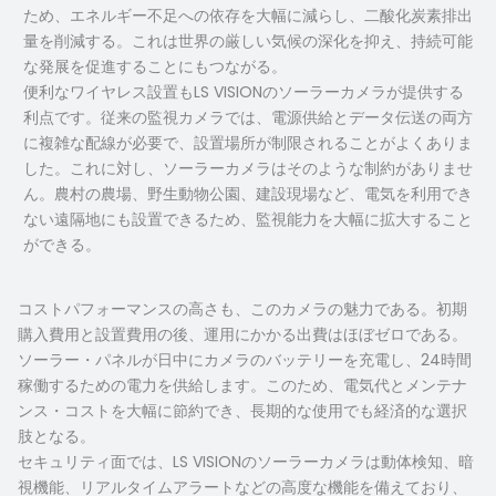
ため、エネルギー不足への依存を大幅に減らし、二酸化炭素排出
量を削減する。これは世界の厳しい気候の深化を抑え、持続可能
な発展を促進することにもつながる。
便利なワイヤレス設置もLS VISIONのソーラーカメラが提供する
利点です。従来の監視カメラでは、電源供給とデータ伝送の両方
に複雑な配線が必要で、設置場所が制限されることがよくありま
した。これに対し、ソーラーカメラはそのような制約がありませ
ん。農村の農場、野生動物公園、建設現場など、電気を利用でき
ない遠隔地にも設置できるため、監視能力を大幅に拡大すること
ができる。
コストパフォーマンスの高さも、このカメラの魅力である。初期
購入費用と設置費用の後、運用にかかる出費はほぼゼロである。
ソーラー・パネルが日中にカメラのバッテリーを充電し、24時間
稼働するための電力を供給します。このため、電気代とメンテナ
ンス・コストを大幅に節約でき、長期的な使用でも経済的な選択
肢となる。
セキュリティ面では、LS VISIONのソーラーカメラは動体検知、暗
視機能、リアルタイムアラートなどの高度な機能を備えており、