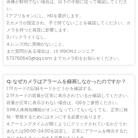
画像が鮮明でない場合は、以下の手順に従って確認してくださ
い。
1.アプリをオンにし、HDを選択します。
2.カメラが固定され、手で持てないことを確認してください。カ
メラを持つと画質に影響します。
3.バックライトなし。
4.レンズ内に異物がないこと。
まだ質問がある場合は、LS VISIONエンジニア
573760640@qq.com までカメラIDをお知らせください。
Q: なぜカメラはアラームを録画しなかったのですか？
1.TFカードの記録モードかどうかを確認する。
2.TFカードの容量が正常に表示されているか確認してください。
容量が正常に表示されない場合は、Q6をご参照ください。
3.PIR人体検知機能がオンになっていてもいなくても、正常に検
知・警報するためにはオンにする必要があります。
4.アーミングタイムが開くようにクリックされているかどうか、
あなたは00:00-24:00を設定し、正常にアラームを検出するた
めにそれをチェックする必要があります。