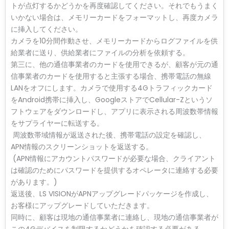
トが点灯するかどうかを再度確認してください。それでもうまく
いかない場合は、メモリーカードをフォーマットし、再度カメラ
に挿入してください。
カメラを10分間作動させ、メモリーカードからログファイルを供
給業者に送り、供給業者にファイルの分析を依頼する。
第三に、他の通信事業者のカードを使用できるが、顧客が元の通
信事業者のカードを使用すると主張する場合、携帯電話の無線
LANをオフにします。カメラで使用する4Gトラフィックカード
をAndroid携帯に挿入し、GoogleストアでCellular-Zというソ
フトウェアをダウンロードし、アプリに表示される周波数帯情報
をサプライヤーに転送する。
周波数帯域情報が返送された後、携帯電話の設定を確認し、
APN情報のスクリーンショットを返送する。
(APN情報にアカウントパスワードが必要な場合、クライアント
は確認のためにパスワードを提供するオペレータに連絡する必要
があります。)
返送後、LS VISIONがAPNアップグレードパッケージを作成し、
お客様にアップグレードしていただきます。
同時に、顧客は現地の通信事業者に連絡し、現地の通信事業者が
この4Gデバイスを制限するかどうかを確認する必要がある。