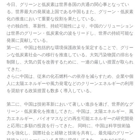
今日、グリーンと低炭素は世界各国の共通の関心事となってい
る。世界最大の発展途上国である中国もまた、グリーン・低炭素
化の推進において重要な役割を果たしている。
その独自性、革新性、持続可能性により、中国のソリューション
は世界のグリーン・低炭素化の波をリードし、世界の持続可能な
発展に貢献している。
第一に、中国は包括的な環境保護政策を策定することで、グリー
ンな低炭素社会への移行を推進している。大気汚染物質の排出を
制限し、大気の質を改善するために、一連の厳しい措置が取られ
てきた。
さらに中国は、従来の化石燃料への依存を減らすため、企業や個
人に太陽エネルギーや風力発電などのクリーンエネルギーの利用
を奨励する政策措置も数多く導入している。
第二に、中国は技術革新において著しい進歩を遂げ、世界的なグ
リーン・低炭素化を推進してきた。中国は、太陽エネルギー、風
力エネルギー、バイオマスなどの再生可能エネルギーの研究開発
と応用に多額の投資を行ってきた。 同時に、中国は科学技術協
力を強化し、国際社会と経験と技術を共有し、最先端のグリーン