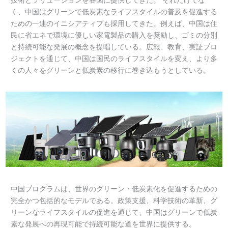
技術とソリューションを各国に提供してきた。 それだけでな
く、中国はグリーンで低炭素なライフスタイルの普及を促進する
ための一連のイニシアティブも採用してきた。例えば、中国は住
民に省エネで環境に優しい家電製品の購入を奨励し、ゴミの分別
と持続可能な発展の概念を提唱している。広報、教育、実証プロ
ジェクトを通じて、中国は国民のライフスタイルを変え、より多
くの人々をグリーンと低炭素の移行に巻き込もうとしている。
中国プログラムは、世界のグリーン・低炭素化を促進するための
完全かつ包括的なモデルである。政策支援、科学技術の革新、グ
リーンなライフスタイルの促進を通じて、中国はグリーンで低炭
素な発展への再現可能で持続可能な道を世界に提供する。