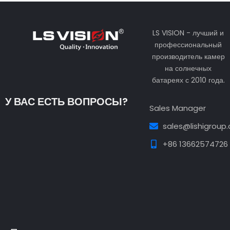
LS VISION - лучший и
профессиональный
производитель камер
на солнечных
батареях с 2010 года.
У ВАС ЕСТЬ ВОПРОСЫ?
Sales Manager
sales@lishigroup
+86 13662574726
Guest Post3
Guest Post4
Guest Post5
Guest
Post6
Guest Post7