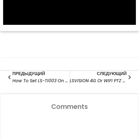
Prev
Сле
ПРЕДЫДУЩИЙ
СЛЕДУЮЩИЙ
How To Set LS-TI003 On The Software
LSVISION 4G Or WIFI PTZ Camera
Comments