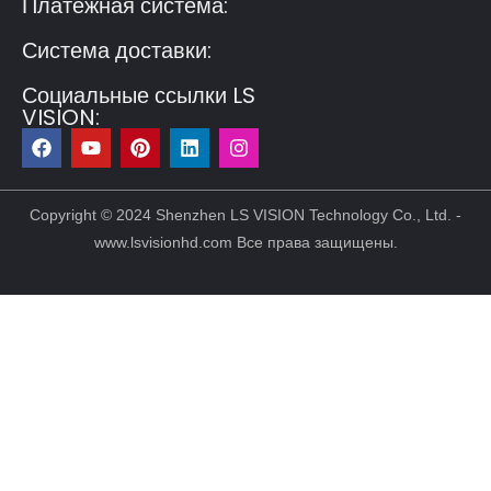
Платежная система:
Система доставки:
Социальные ссылки LS
VISION:
F
Y
P
L
I
a
o
i
i
n
c
u
n
n
s
e
t
t
k
t
b
u
e
e
a
Copyright © 2024 Shenzhen LS VISION Technology Co., Ltd. -
o
b
r
d
g
www.lsvisionhd.com Все права защищены.
o
e
e
i
r
k
s
n
a
t
m