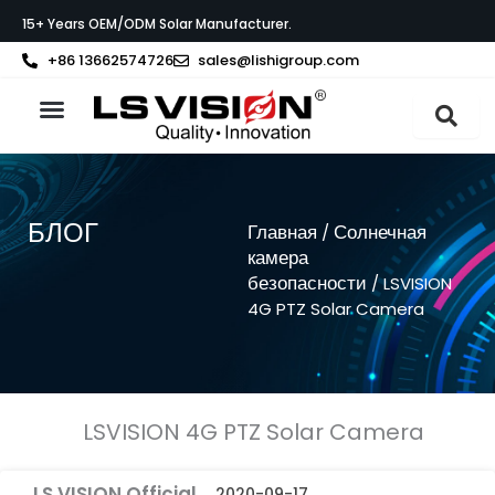
Перейти
15+ Years OEM/ODM Solar Manufacturer.
к
содержимому
+86 13662574726
sales@lishigroup.com
О компании LS VISION
Связаться с
БЛОГ
Главная
Солнечная
/
камера
безопасности
/ LSVISION
4G PTZ Solar Camera
LSVISION 4G PTZ Solar Camera
LS VISION Official
2020-09-17