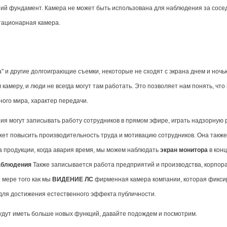
ший фундамент. Камера не может быть использована для наблюдения за сосе
стационарная камера.
а" и другие долгоиграющие съемки, некоторые не сходят с экрана днем и ночью
 камеру, и люди не всегда могут там работать. Это позволяет нам понять, чт
ого мира, характер передачи.
 могут записывать работу сотрудников в прямом эфире, играть надзорную р
жет повысить производительность труда и мотивацию сотрудников. Она также
ва продукции, когда авария время, мы можем наблюдать
экран монитора
в конц
аблюдения
Также записывается работа предприятий и производства, корпор
 мере того как мы
ВИДЕНИЕ ЛС
фирменная камера компании, которая фикси
для достижения естественного эффекта публичности.
будут иметь больше новых функций, давайте подождем и посмотрим.