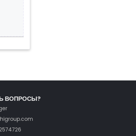
ТЬ ВОПРОСЫ?
ger
shigroup.com
62574726