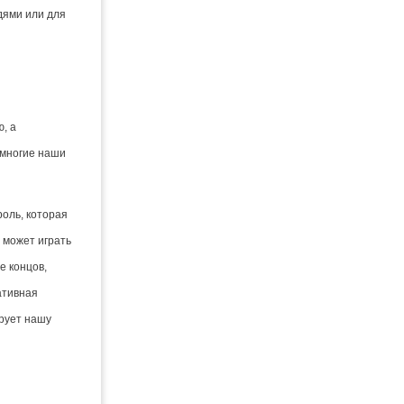
дями или для
, а
о многие наши
оль, которая
 может играть
е концов,
ативная
рует нашу