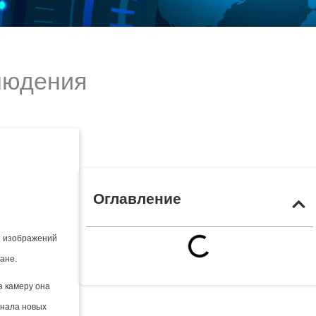
людения
Оглавление
и изображений
ане.
з камеру она
знала новых