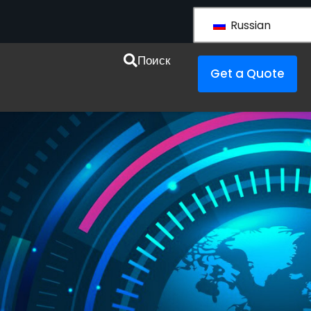
Russian
esources
Поиск
Get a Quote