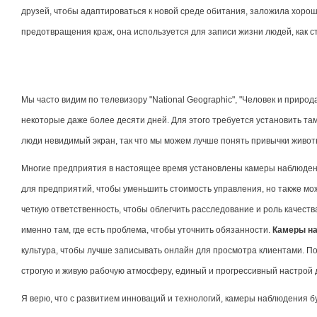
друзей, чтобы адаптироваться к новой среде обитания, заложила хоро
предотвращения краж, она используется для записи жизни людей, как 
Мы часто видим по телевизору "National Geographic", "Человек и природ
некоторые даже более десяти дней. Для этого требуется установить там
люди невидимый экран, так что мы можем лучше понять привычки животн
Многие предприятия в настоящее время установлены камеры наблюдения
для предприятий, чтобы уменьшить стоимость управления, но также мо
четкую ответственность, чтобы облегчить расследование и роль качест
именно там, где есть проблема, чтобы уточнить обязанности.
Камеры н
культура, чтобы лучше записывать онлайн для просмотра клиентами. По
строгую и живую рабочую атмосферу, единый и прогрессивный настрой 
Я верю, что с развитием инноваций и технологий, камеры наблюдения 