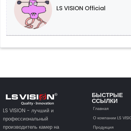
LS VISION Official
БЫСТРЫЕ
ССЫЛКИ
Главная
LS VISION - лучший и
О компании LS VIS
профессиональный
производитель камер на
Продукция