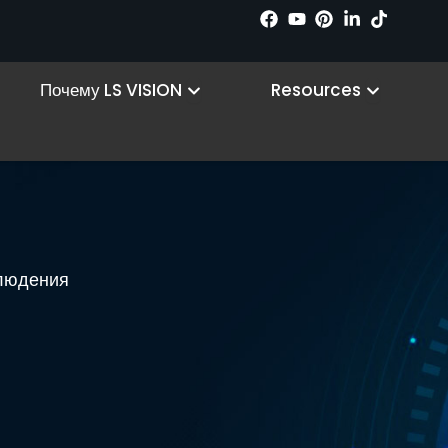
n Products
Open Why LS VISION
Open R
Почему LS VISION
Resources
людения