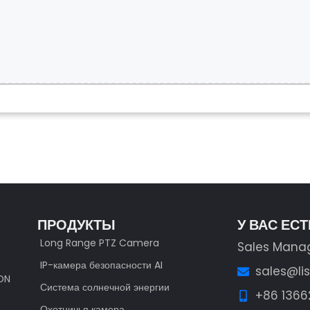
ПРОДУКТЫ
У ВАС ЕС
Long Range PTZ Camera
Sales Mana
IP-камера безопасности AI
sales@li
ION
Система солнечной энергии
+86 136
Охотничья камера