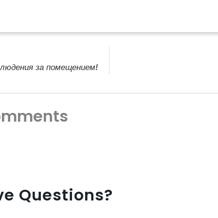
блюдения за помещением!
omments
ave Questions?