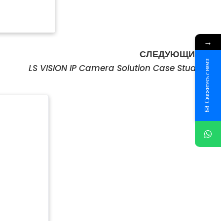
→
Сл
СЛЕДУЮЩИЙ
Свяжитесь с нами
LS VISION IP Camera Solution Case Study