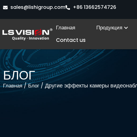
Перейти
sales@lishigroup.com
+86 13662574726
к
содержимому
Ope
Главная
Продукция
Contact us
БЛОГ
/
/ Другие эффекты камеры видеонаб
Главная
Блог