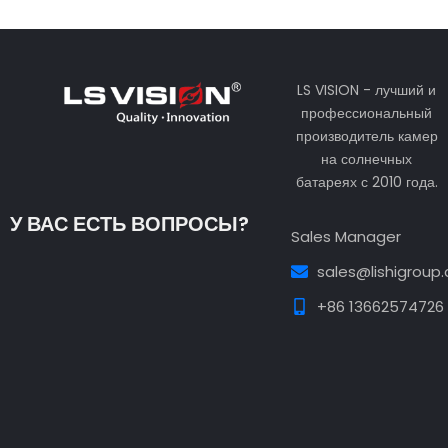
LS VISION - лучший и
профессиональный
производитель камер
на солнечных
батареях с 2010 года.
У ВАС ЕСТЬ ВОПРОСЫ?
Sales Manager
sales@lishigroup
+86 13662574726
Guest Post3
Guest Post4
Guest Post5
Guest
Post6
Guest Post7