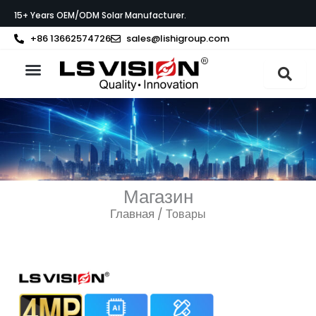
Перейти
15+ Years OEM/ODM Solar Manufacturer.
к
содержимому
+86 13662574726
sales@lishigroup.com
О компании LS VISION
Связаться с
Магазин
Главная
/ Товары
Page
Page
Page
Page