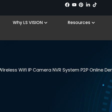
n Products
Open Why LS VISION
Open R
Why LS VISION
Resources
Wireless Wifi IP Camera NVR System P2P Online D