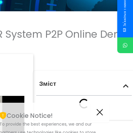
Зв'яжіться з нами
VR System P2P Online Demo
Зміст
Cookie Notice!
To provide the best experiences, we and our
partners use technologies like cookies to store