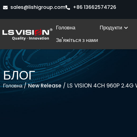
Перейти
sales@lishigroup.com
+86 13662574726
до
вмісту
Ope
Головна
Продукти
Зв'яжіться з нами
БЛОГ
/
/ LS VISION 4CH 960P 2.4G 
Головна
New Release