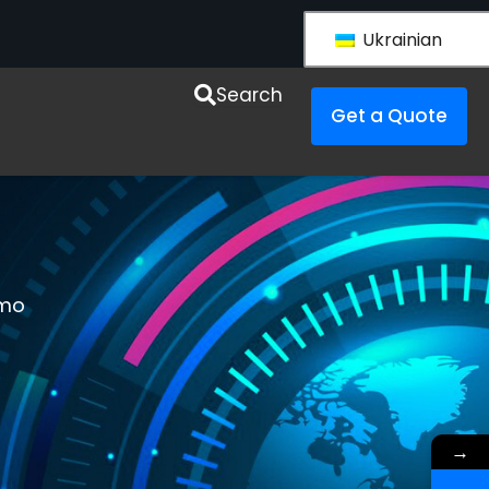
Ukrainian
esources
Search
Get a Quote
emo
→