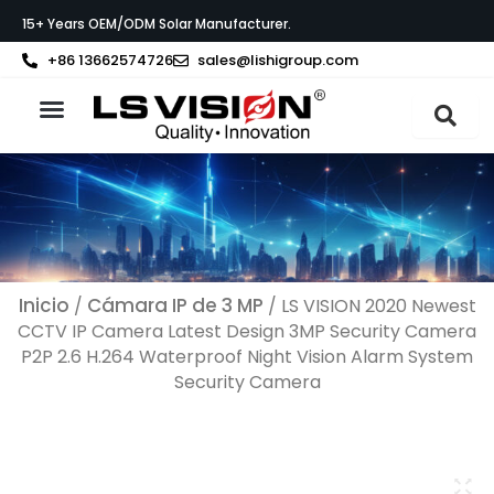
Ir
15+ Years OEM/ODM Solar Manufacturer.
al
contenido
+86 13662574726
sales@lishigroup.com
Acerca de LS VISION
Póngase en contacto con
Inicio
Cámara IP de 3 MP
/
/ LS VISION 2020 Newest
CCTV IP Camera Latest Design 3MP Security Camera
P2P 2.6 H.264 Waterproof Night Vision Alarm System
Security Camera