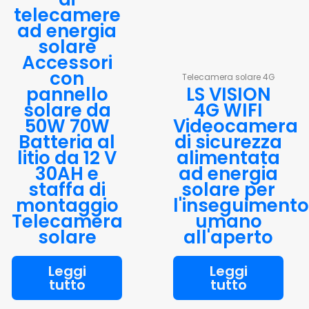
telecamere
ad energia
solare
Accessori
con
Telecamera solare 4G
pannello
LS VISION
solare da
4G WIFI
50W 70W
Videocamera
Batteria al
di sicurezza
litio da 12 V
alimentata
30AH e
ad energia
staffa di
solare per
montaggio
l'inseguimento
Telecamera
umano
solare
all'aperto
Leggi
Leggi
tutto
tutto