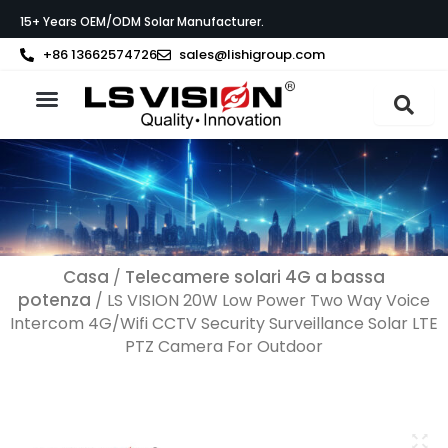
Vai
15+ Years OEM/ODM Solar Manufacturer.
al
contenuto
+86 13662574726
sales@lishigroup.com
Informazioni su LS VISION
Casa
Telecamere solari 4G a bassa
/
potenza
/ LS VISION 20W Low Power Two Way Voice
Intercom 4G/Wifi CCTV Security Surveillance Solar LTE
PTZ Camera For Outdoor