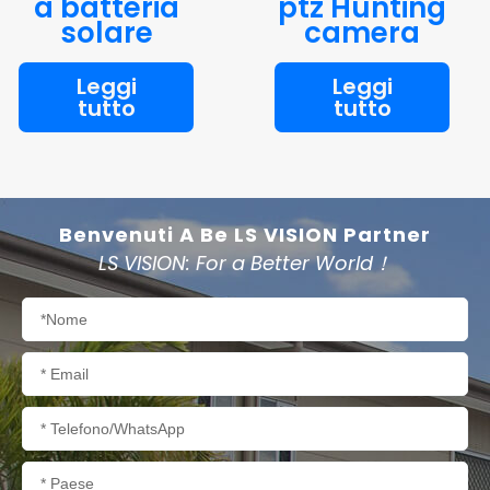
a batteria
ptz Hunting
solare
camera
Leggi
Leggi
tutto
tutto
Benvenuti A Be LS VISION Partner
LS VISION: For a Better World！
Nome
Email
Telefono/WhatsApp
Paese