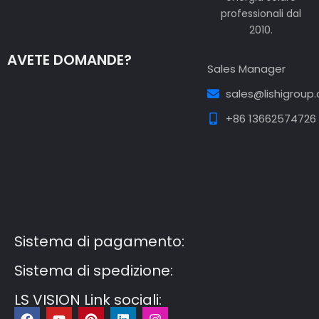
professionali dal
2010.
AVETE DOMANDE?
Sales Manager
sales@lishigroup
+86 13662574726
Guest Post3
Guest Post4
Guest Post5
Guest
Post6
Guest Post7
Sistema di pagamento:
Sistema di spedizione:
LS VISION Link sociali:
F
Y
P
L
I