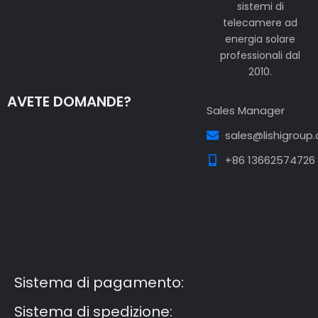
sistemi di
telecamere ad
energia solare
professionali dal
2010.
AVETE DOMANDE?
Sales Manager
sales@lishigroup
+86 13662574726
Guest Post3
Guest Post4
Guest Post5
Guest
Post6
Guest Post7
Sistema di pagamento:
Sistema di spedizione: