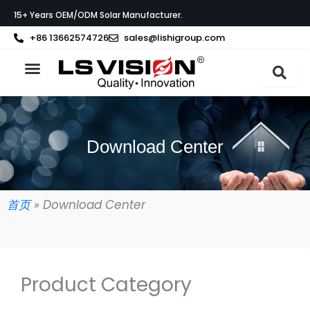
Vai
15+ Years OEM/ODM Solar Manufacturer.
al
contenuto
+86 13662574726
sales@lishigroup.com
Informazioni su LS VISION
Download Center
首页
»
Download Center
Product Category