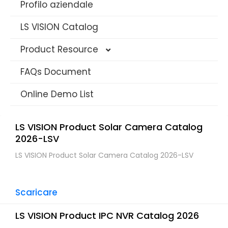
Profilo aziendale
LS VISION Catalog
Product Resource
FAQs Document
4G Solar Datasheet
Online Demo List
WIFI Solar Camera Datasheet
AOV Camera Datasheet
LS VISION Product Solar Camera Catalog
2026-LSV
Long Range PTZ Camera
LS VISION Product Solar Camera Catalog 2026-LSV
Telecamera di sicurezza IP AI
Telecamera CCTV multi-obiettivo
Scaricare
Traffic Warning Devices
LS VISION Product IPC NVR Catalog 2026