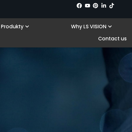
Download Center
Open Products
Open Wh
Produkty
Why LS VISION
Contact us