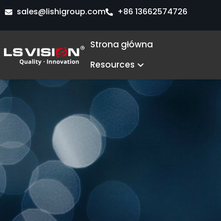
Przejdź
sales@lishigroup.com
+86 13662574726
do
treści
Strona główna
Open Resources
Resources