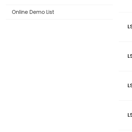
Online Demo List
WIFI Solar Camera Datasheet
L
AOV Camera Datasheet
Long Range PTZ Camera
Kamera bezpieczeństwa AI IP
L
Wieloobiektywowa kamera CCTV
Traffic Warning Devices
L
Kamera samochodowa
Kamera myśliwska
L