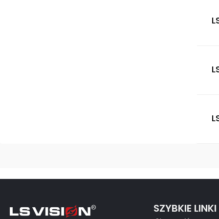
L
L
L
SZYBKIE LINKI