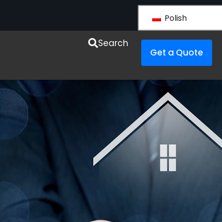
Polish
y LS VISION
Search
Get a Quote