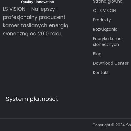
Strona główna
LS VISION - Najlepszy i
O LS VISION
profesjonalny producent
Produkty
kamer zasilanych energią
Rozwiązania
słoneczną od 2010 roku.
Fabryka kamer
słonecznych
Blog
Download Center
Kontakt
Guest Post3
Guest Post4
Guest Post5
Guest Post6
System płatności:
Copyright © 2024 Sh