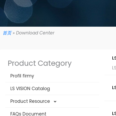
首页
»
Download Center
L
Product Category
L
Profil firmy
L
LS VISION Catalog
Product Resource
L
FAQs Document
4G Solar Datasheet