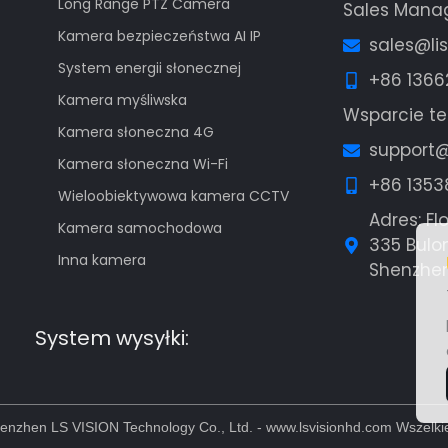
Long Range PTZ Camera
Sales Mana
Kamera bezpieczeństwa AI IP
sales@li
System energii słonecznej
+86 136
Kamera myśliwska
Wsparcie t
Kamera słoneczna 4G
support@
Kamera słoneczna Wi-Fi
+86 1353
Wieloobiektywowa kamera CCTV
Adres: Fl
Kamera samochodowa
335 Bulon
Inna kamera
Shenzhen,
Guest Post7
System wysyłki:
enzhen LS VISION Technology Co., Ltd. - www.lsvisionhd.com Wszelki