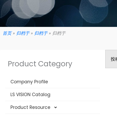
首页
»
归档于
»
归档于
»
归档于
投
Product Category
Company Profile
LS VISION Catalog
Product Resource