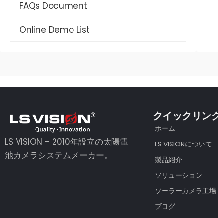
FAQs Document
4G Solar Datasheet
Online Demo List
WIFI Solar Camera Datasheet
AOV Camera Datasheet
Long Range PTZ Camera
AI IPセキュリティカメラ
クイックリン
マルチレンズCCTVカメラ
ホーム
LS VISION - 2010年設立の太陽電
LS VISIONについて
Traffic Warning Devices
池カメラシステムメーカー。
製品紹介
ダッシュカメラ
ソリューション
ソーラーカメラ工場
ハンティング・カメラ
ブログ