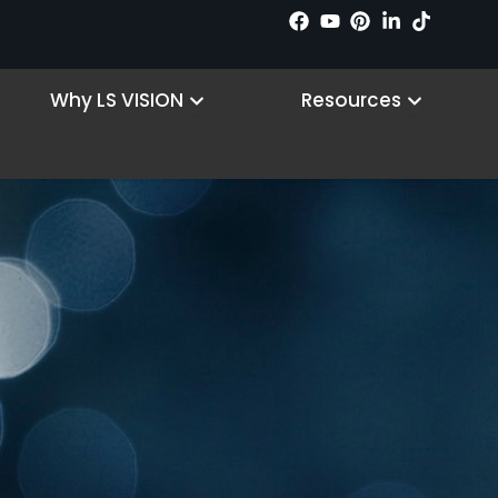
Download Center
 Products
Open Why LS VISION
Open R
Why LS VISION
Resources