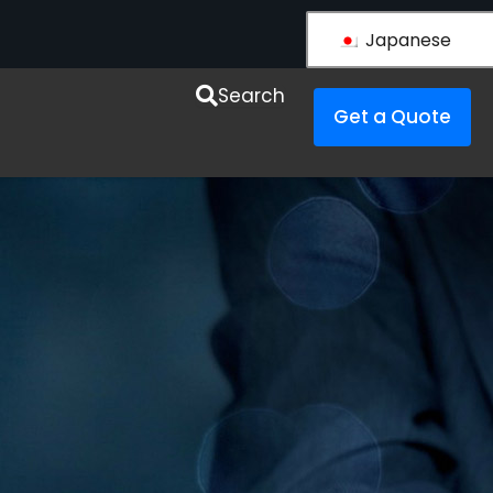
Japanese
esources
Search
Get a Quote