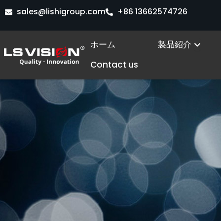
内
sales@lishigroup.com
+86 13662574726
容
を
Open
ホーム
製品紹介
ス
キ
Contact us
ッ
プ