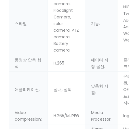
camera,
NI
Floodlight
Tw
Camera,
Au
스타일:
solar
기능:
An
camera, PTZ
Wa
camera,
We
Battery
camera
동영상 압축 형
데이터 저
클
H.265
식:
장 옵션:
크
온
원,
맞춤형 지
애플리케이션:
실내, 실외
OE
원:
프
지
Video
Media
H.265/MJPEG
In
compression:
Processor: