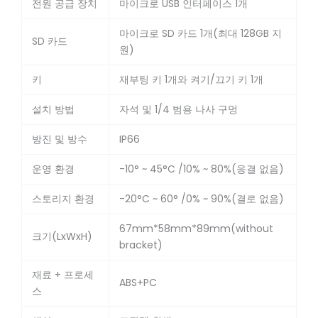
전원 공급 장치
마이크로 USB 인터페이스 1개
마이크로 SD 카드 1개(최대 128GB 지
SD 카드
원)
키
재부팅 키 1개와 켜기/끄기 키 1개
설치 방법
자석 및 1/4 범용 나사 구멍
방진 및 방수
IP66
운영 환경
-10° ~ 45°C /10% ~ 80%(응결 없음)
스토리지 환경
-20°C ~ 60° /0% ~ 90%(결로 없음)
67mm*58mm*89mm(without
크기(LxWxH)
bracket)
재료 + 프로세
ABS+PC
스