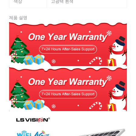
색상
고광택 흰색
제품 설명