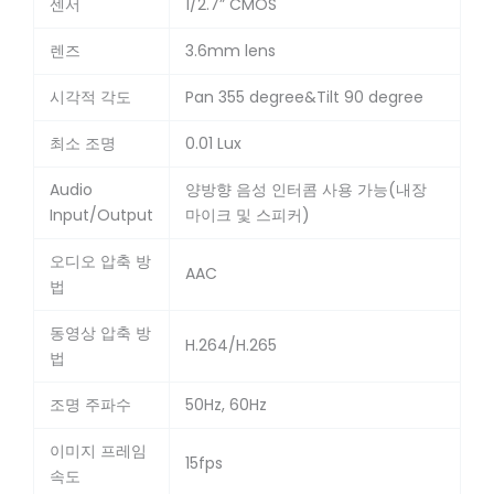
센서
1/2.7” CMOS
렌즈
3.6mm lens
시각적 각도
Pan 355 degree&Tilt 90 degree
최소 조명
0.01 Lux
Audio
양방향 음성 인터콤 사용 가능(내장
Input/Output
마이크 및 스피커)
오디오 압축 방
AAC
법
동영상 압축 방
H.264/H.265
법
조명 주파수
50Hz, 60Hz
이미지 프레임
15fps
속도