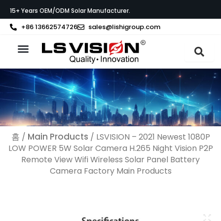
콘
15+ Years OEM/ODM Solar Manufacturer.
텐
츠
+86 13662574726
sales@lishigroup.com
로
건
너
LS VISION 소개
뛰
기
홈
Main Products
/
/ LSVISION – 2021 Newest 1080P
LOW POWER 5W Solar Camera H.265 Night Vision P2P
Remote View Wifi Wireless Solar Panel Battery
Camera Factory Main Products