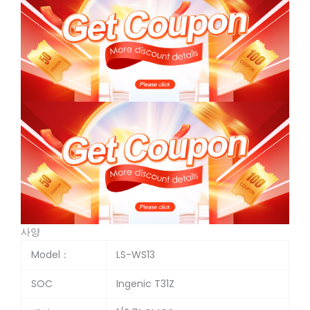
사양
Model：
LS-WS13
SOC
Ingenic T31Z