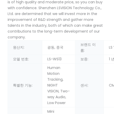
is of high quality and moderate price, so you can buy
with confidence. Shenzhen LSVISION Technology Co.,
Ltd. are determined that we will invest more in the
improvement of R&D strength and gather more
talents in the industry, both of which can make great
contributions to the long-term development of our
company.
브랜드 이
원산지:
광동, 중국
LS
름:
모델 번호:
LS-WS13
보증:
1 
Human
Motion
Tracking,
특별한 기능:
NIGHT
센서:
C
VISION, Two-
way Audio,
Low Power
Mini