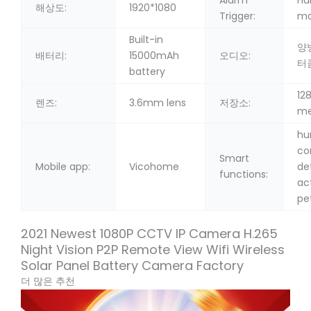
Alarm
H
해상도:
1920*1080
Trigger:
mo
Built-in
양
배터리:
15000mAh
오디오:
터
battery
12
렌즈:
3.6mm lens
저장소:
me
h
co
Smart
Mobile app:
Vicohome
de
functions:
act
pe
2021 Newest 1080P CCTV IP Camera H.265
Night Vision P2P Remote View Wifi Wireless
Solar Panel Battery Camera Factory
더 많은 추천