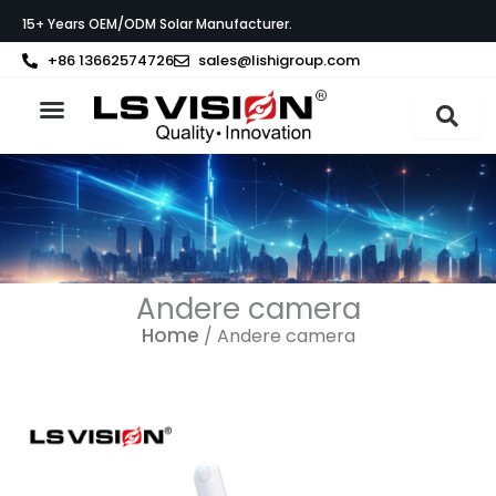
Ga
15+ Years OEM/ODM Solar Manufacturer.
naar
de
+86 13662574726
sales@lishigroup.com
inhoud
Neem contact op met
Andere camera
Home
/ Andere camera