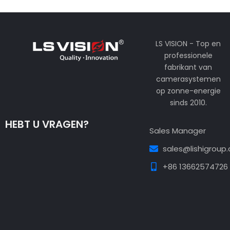
LS VISION - Top en
professionele
fabrikant van
camerasystemen
op zonne-energie
sinds 2010.
HEBT U VRAGEN?
Sales Manager
sales@lishigroup
+86 13662574726
Guest Post3
Guest Post4
Guest Post5
Guest
Post6
Guest Post7