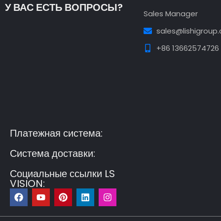
У ВАС ЕСТЬ ВОПРОСЫ?
Sales Manager
sales@lishigroup
+86 13662574726
Guest Post3
Guest Post4
Guest Post5
Guest
Post6
Guest Post7
Платежная система:
Система доставки:
Социальные ссылки LS
VISION:
F
Y
P
L
I
a
o
i
i
n
c
u
n
n
s
e
t
t
k
t