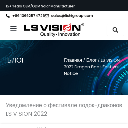
Перейти
15+ Years OEM/ODM Solar Manufacturer.
к
содержимому
+86 13662574726
sales@lishigroup.com
О компании LS VISION
Связаться с
БЛОГ
Главная
Блог
/
/ LS VISION
2022 Dragon Boat Festival
Notice
Уведомление о фестивале лодок-драконов
LS VISION 2022