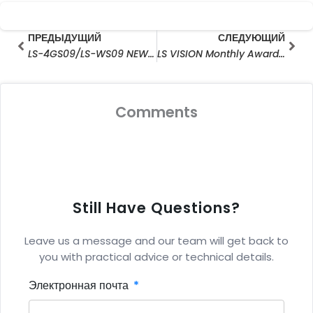
Prev
Сле
ПРЕДЫДУЩИЙ
СЛЕДУЮЩИЙ
LS-4GS09/LS-WS09 NEW Floodlight 4G/Wifi 2mp 4mp Outdoor Solar Powered PTZ Camera
LS VISION Monthly Awards Ceremony in May 2022
Comments
Still Have Questions?
Leave us a message and our team will get back to
you with practical advice or technical details.
Электронная почта