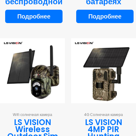
беспроводной
батареях
Подробнее
Подробнее
Wifi солнечная камера
4G Солнечная камера
LS VISION
LS VISION
Wireless
4MP PIR