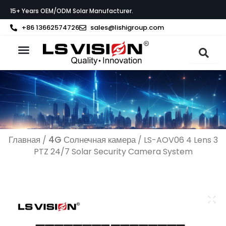
Перейти
15+ Years OEM/ODM Solar Manufacturer.
к
содержимому
+86 13662574726
sales@lishigroup.com
О компании LS VISION
Связаться с
Главная
4G Солнечная камера
/
/ LS-AOV06 4 Lens 3
PTZ 24/7 Solar Security Camera System