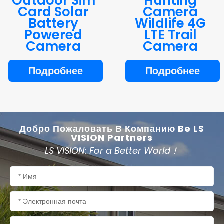
Outdoor Sim
Hunting
Card Solar
Camera
Battery
Wildlife 4G
Powered
LTE Trail
Camera
Camera
Подробнее
Подробнее
Добро Пожаловать В Компанию Be LS
VISION Partners
LS VISION: For a Better World！
Имя
Электронная
почта
Телефон/WhatsApp