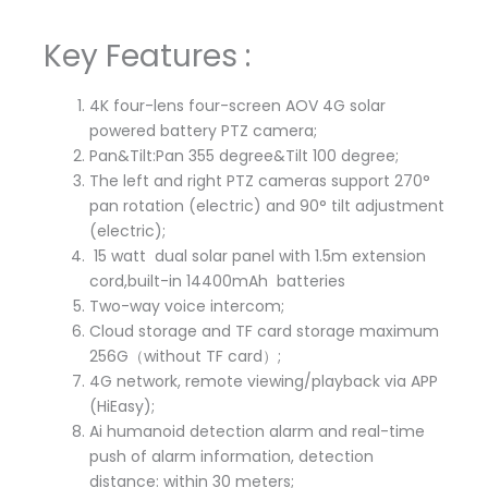
Key Features :
4K four-lens four-screen AOV 4G solar
powered battery PTZ camera;
Pan&Tilt:Pan 355 degree&Tilt 100 degree;
The left and right PTZ cameras support 270°
pan rotation (electric) and 90° tilt adjustment
(electric);
15 watt dual solar panel with 1.5m extension
cord,built-in 14400mAh batteries
Two-way voice intercom;
Cloud storage and TF card storage maximum
256G（without TF card）;
4G network, remote viewing/playback via APP
(HiEasy);
Ai humanoid detection alarm and real-time
push of alarm information, detection
distance: within 30 meters;