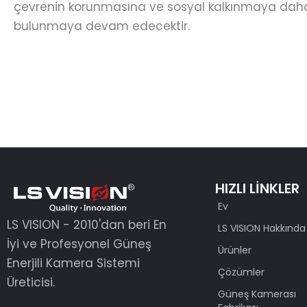
çevrenin korunmasına ve sosyal kalkınmaya daha
bulunmaya devam edecektir.
HIZLI LİNKLER
Ev
LS VISION - 2010'dan beri En
LS VISION Hakkında
İyi ve Profesyonel Güneş
Ürünler
Enerjili Kamera Sistemi
Çözümler
Üreticisi.
Güneş Kamerası