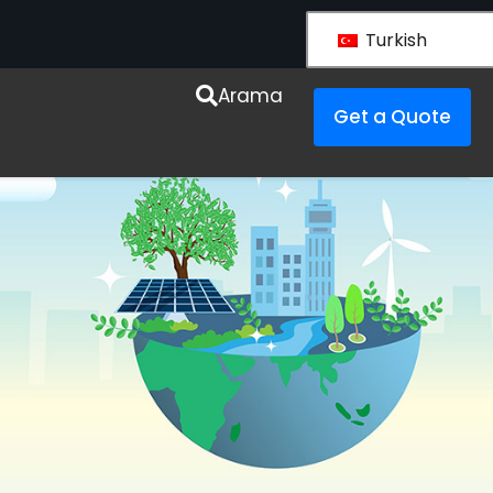
Turkish
Arama
Get a Quote