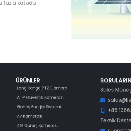
 fazla katkıda
ÜRÜNLER
SORULARIN
Long Range PTZ Camera
Sales Mana
AI IP Güvenlik Kamerası
sales@li
Güneş Enerjisi Sistemi
+86 136
Av Kamerası
Teknik Dest
4G Güneş Kamerası
support@