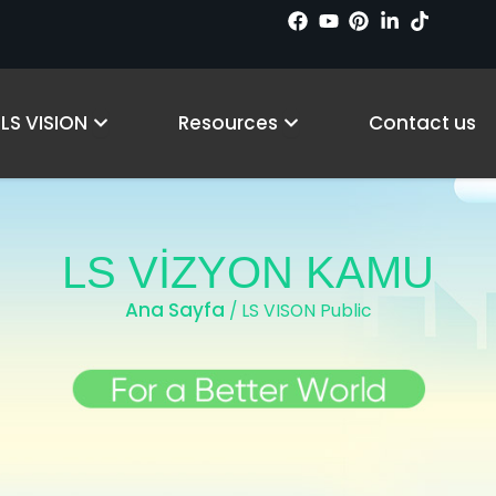
cts
Open Why LS VISION
Open Resources
LS VISION
Resources
Contact us
LS VİZYON KAMU
Ana Sayfa
/ LS VISON Public