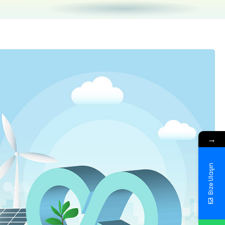
→
Bize Ulaşın