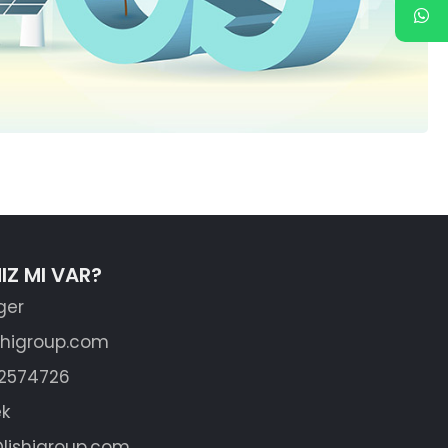
IZ MI VAR?
ger
shigroup.com
62574726
ek
lishigroup.com