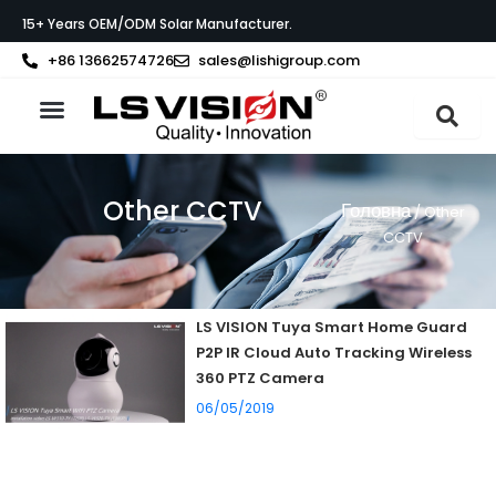
Перейти
15+ Years OEM/ODM Solar Manufacturer.
до
вмісту
+86 13662574726
sales@lishigroup.com
Про LS VISION
Other CCTV
Головна
/ Other
CCTV
LS VISION Tuya Smart Home Guard
P2P IR Cloud Auto Tracking Wireless
360 PTZ Camera
06/05/2019