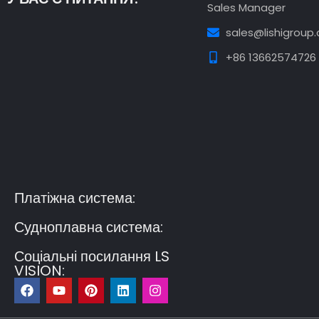
Sales Manager
sales@lishigroup
+86 13662574726
Guest Post3
Guest Post4
Guest Post5
Guest
Post6
Guest Post7
Платіжна система:
Судноплавна система:
Соціальні посилання LS
VISION:
F
Y
P
L
I
a
o
i
i
n
c
u
n
n
s