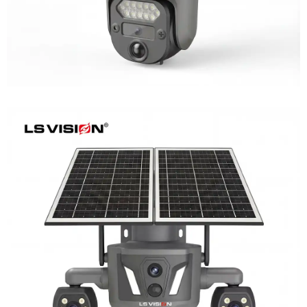
LS-Z2-AOV UBox Triple Lens Continuous
Recording Security Camera
Learn More