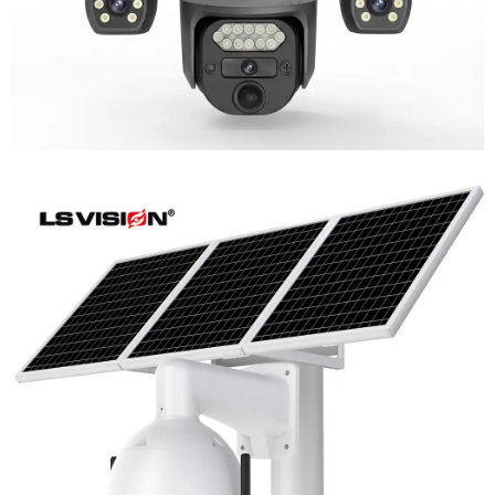
LS-WL780 4G / WIFI 8MP 66X Zoom
Outdoor Security Supervisory PTZ
Camera
Learn More