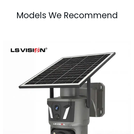
Models We Recommend
LS-Z1-50X 6MP 50x Zoom Dual Lens
Solar PTZ Camera
Learn More