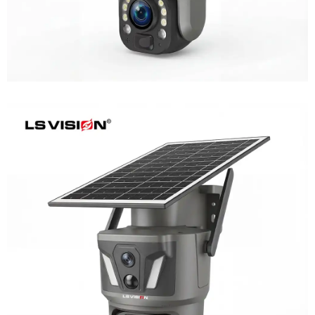
LS-Z1-AOV 6MP Dual-Lens 24/7
Recording Solar Camera
Learn More