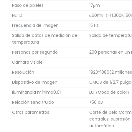
Paso de píxeles
17μm
NETD
≤60mk（F/1.300K, 5
Frecuencia de imagen
15 Hz
Salida de datos de medición de
Salida de temperat
temperatura
Personas por segundo
200 personas en un
Cámara visible
Resolución
1920*1080(2 millones
Dispositivo de imagen
CMOS de 1/2,7 pulg
Iluminancia mínima0,01
Lu（Modo de color），
Relación señal/ruido
>56 dB
Otros parámetros
Corte de pelo Conm
contraluz, supresión
automático