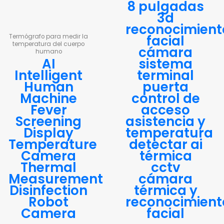
8 pulgadas
3d
reconocimient
facial
Termógrafo para medir la
temperatura del cuerpo
cámara
humano
AI
sistema
Intelligent
terminal
Human
puerta
Machine
control de
Fever
acceso
Screening
asistencia y
Display
temperatura
Temperature
detectar ai
Camera
térmica
Thermal
cctv
Measurement
cámara
Disinfection
térmica y
Robot
reconocimient
Camera
facial