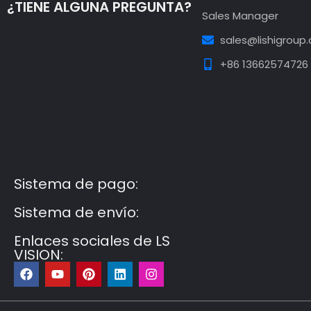
¿TIENE ALGUNA PREGUNTA?
Sales Manager
sales@lishigroup
+86 13662574726
Guest Post3
Guest Post4
Guest Post5
Guest
Post6
Guest Post7
Sistema de pago:
Sistema de envío:
Enlaces sociales de LS
VISION:
F
Y
P
L
I
a
o
i
i
n
c
u
n
n
s
e
t
t
k
t