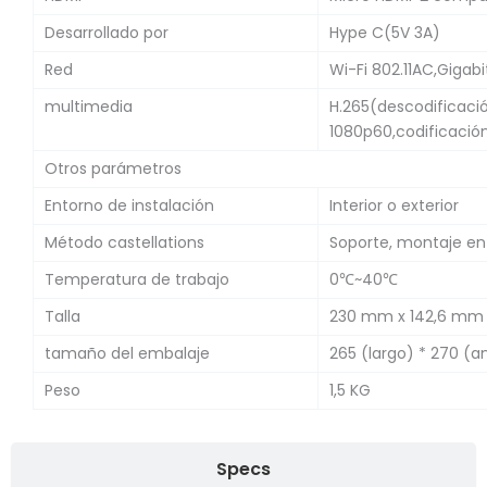
Desarrollado por
Hype C(5V 3A)
Red
Wi-Fi 802.11AC,Gigabi
multimedia
H.265(descodificaci
1080p60,codificación
Otros parámetros
Entorno de instalación
Interior o exterior
Método castellations
Soporte, montaje en
Temperatura de trabajo
0℃~40℃
Talla
230 mm x 142,6 mm
tamaño del embalaje
265 (largo) * 270 (a
Peso
1,5 KG
Specs