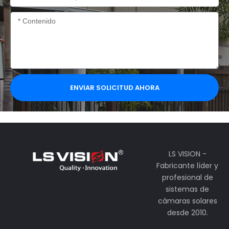
de
la
Contenido
empresa
ENVIAR SOLICITUD AHORA
LS VISION -
Fabricante líder y
profesional de
sistemas de
cámaras solares
desde 2010.