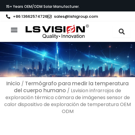
Ir
15+ Years OEM/ODM Solar Manufacturer.
al
contenido
+86 13662574726
sales@lishigroup.com
Acerca de LS VISION
Póngase en contacto con
Inicio
Termógrafo para medir la temperatura
/
del cuerpo humano
/ Lsvision infrarrojos de
exploración térmica cámara de imágenes sensor de
calor dispositivo de exploración de temperatura OEM
ODM