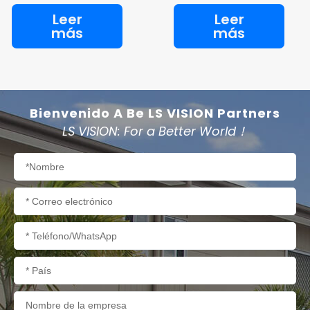
Leer
Leer
más
más
Bienvenido A Be LS VISION Partners
LS VISION: For a Better World！
Nombre
Correo
electrónico
Teléfono/WhatsApp
País
Nombre