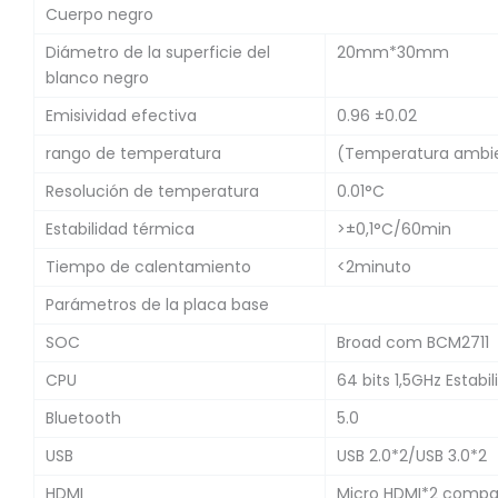
Cuerpo negro
Diámetro de la superficie del
20mm*30mm
blanco negro
Emisividad efectiva
0.96 ±0.02
rango de temperatura
(Temperatura ambi
Resolución de temperatura
0.01°C
Estabilidad térmica
>±0,1°C/60min
Tiempo de calentamiento
<2minuto
Parámetros de la placa base
SOC
Broad com BCM2711
CPU
64 bits 1,5GHz Estab
Bluetooth
5.0
USB
USB 2.0*2/USB 3.0*2
HDMI
Micro HDMI*2 compa