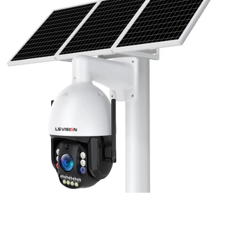
LS-WL780 4G / WIFI 8MP 66X Zoom
Outdoor Security Supervisory PTZ
Camera
Learn More