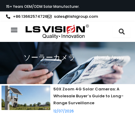
内
15+ Years OEM/ODM Solar Manufacturer.
容
を
+86 13662574726
sales@lishigroup.com
ス
キ
ッ
製品紹介
LS VISIONについて
サポート
プ
ソーラーカメラ
ホーム
/ Solar
Camera
50X Zoom 4G Solar Cameras: A
Wholesale Buyer’s Guide to Long-
Range Surveillance
12/07/2026