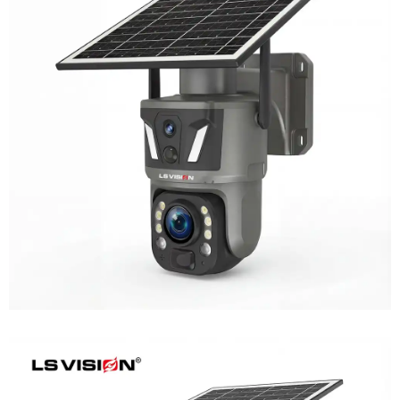
LS-Z1-50X 6MP 50x Zoom Dual Lens
Solar PTZ Camera
Learn More