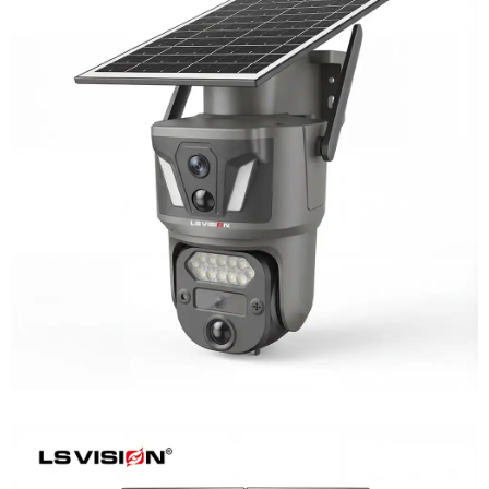
LS-Z1-AOV 6MP Dual-Lens 24/7
Recording Solar Camera
Learn More