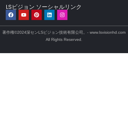
LSビジョン ソーシャルリンク
フ
Y
ピ
リ
イ
ェ
o
ン
ン
ン
イ
u
タ
ク
ス
ス
t
レ
ト
タ
ブ
u
ス
イ
グ
著作権©2024深センLSビジョン技術有限公司。- www.lsvisionhd.com
ッ
b
ト
ン
ラ
All Rights Reserved.
ク
e
ム