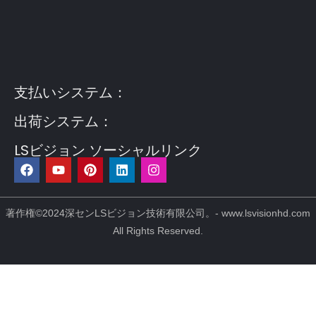
Guest Post3
Guest Post4
Guest Post5
Guest
Post6
Guest Post7
支払いシステム：
出荷システム：
LSビジョン ソーシャルリンク
フ
Y
ピ
リ
イ
ェ
o
ン
ン
ン
イ
u
タ
ク
ス
ス
t
レ
ト
タ
ブ
u
ス
イ
グ
著作権©2024深センLSビジョン技術有限公司。- www.lsvisionhd.com
ッ
b
ト
ン
ラ
All Rights Reserved.
ク
e
ム