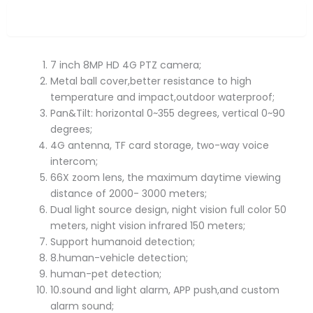
Overview
7 inch 8MP HD 4G PTZ camera;
Metal ball cover,better resistance to high
temperature and impact,outdoor waterproof;
Pan&Tilt: horizontal 0~355 degrees, vertical 0~90
degrees;
4G antenna, TF card storage, two-way voice
intercom;
66X zoom lens, the maximum daytime viewing
distance of 2000- 3000 meters;
Dual light source design, night vision full color 50
meters, night vision infrared 150 meters;
Support humanoid detection;
8.human-vehicle detection;
human-pet detection;
10.sound and light alarm, APP push,and custom
alarm sound;