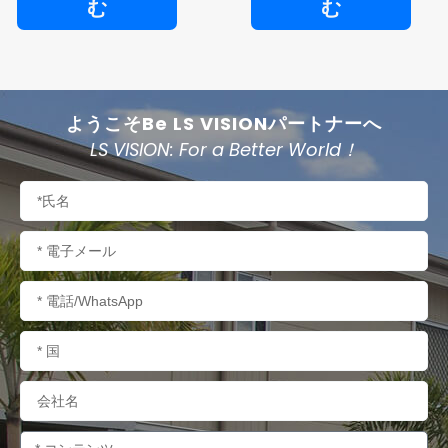
む
む
ようこそBe LS VISIONパートナーへ
LS VISION: For a Better World！
名
称
電
子
メ
電
ー
話/WhatsApp
ル
国
名
会
社
名
内