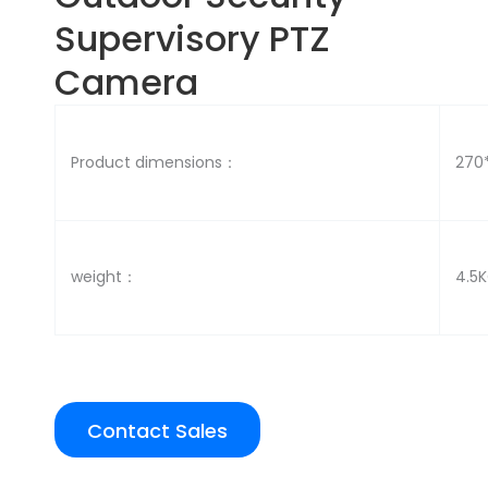
Supervisory PTZ
Camera
Product dimensions：
270
weight：
4.5
Contact Sales