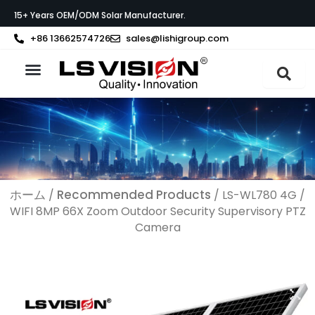
内
15+ Years OEM/ODM Solar Manufacturer.
容
を
+86 13662574726
sales@lishigroup.com
ス
キ
ッ
製品紹介
LS VISIONについて
サポート
プ
ホーム
Recommended Products
/
/ LS-WL780 4G /
WIFI 8MP 66X Zoom Outdoor Security Supervisory PTZ
Camera