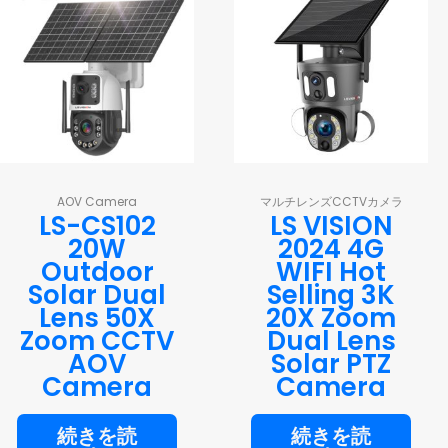
AOV Camera
マルチレンズCCTVカメラ
LS-CS102
LS VISION
20W
2024 4G
Outdoor
WIFI Hot
Solar Dual
Selling 3K
Lens 50X
20X Zoom
Zoom CCTV
Dual Lens
AOV
Solar PTZ
Camera
Camera
続きを読
続きを読