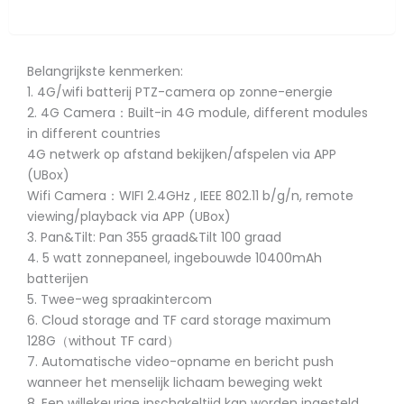
Overview
Belangrijkste kenmerken:
1. 4G/wifi batterij PTZ-camera op zonne-energie
2. 4G Camera：Built-in 4G module, different modules
in different countries
4G netwerk op afstand bekijken/afspelen via APP
(UBox)
Wifi Camera：WIFI 2.4GHz , IEEE 802.11 b/g/n, remote
viewing/playback via APP (UBox)
3. Pan&Tilt: Pan 355 graad&Tilt 100 graad
4. 5 watt zonnepaneel, ingebouwde 10400mAh
batterijen
5. Twee-weg spraakintercom
6. Cloud storage and TF card storage maximum
128G（without TF card）
7. Automatische video-opname en bericht push
wanneer het menselijk lichaam beweging wekt
8. Een willekeurige inschakeltijd kan worden ingesteld