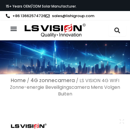
Ga
15+ Years OEM/ODM Solar Manufacturer.
naar
de
+86 13662574726
sales@lishigroup.com
inhoud
Neem contact op met
Home
4G zonnecamera
/
/ LS VISION 4G WIFI
Zonne-energie Beveiligingscamera Mens Volgen
Buiten