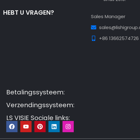
HEBT U VRAGEN?
Sales Manager
sales@lishigroup
+86 13662574726
Guest Post3
Guest Post4
Guest Post5
Guest
Post6
Guest Post7
Betalingssysteem:
Verzendingssysteem:
LS VISIE Sociale links:
F
Y
P
L
I
a
o
i
i
n
c
u
n
n
s