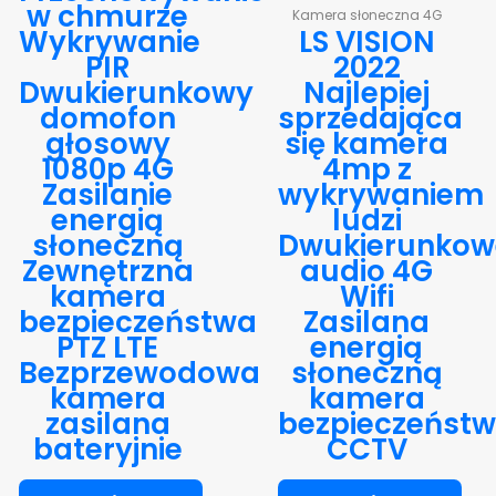
w chmurze
Kamera słoneczna 4G
Wykrywanie
LS VISION
PIR
2022
Dwukierunkowy
Najlepiej
domofon
sprzedająca
głosowy
się kamera
1080p 4G
4mp z
Zasilanie
wykrywaniem
energią
ludzi
słoneczną
Dwukierunkow
Zewnętrzna
audio 4G
kamera
Wifi
bezpieczeństwa
Zasilana
PTZ LTE
energią
Bezprzewodowa
słoneczną
kamera
kamera
zasilana
bezpieczeńst
bateryjnie
CCTV