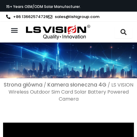
Przejdź
15+ Years OEM/ODM Solar Manufacturer.
do
treści
+86 13662574726
sales@lishigroup.com
Strona główna
O LS VISION
Strona główna
Kamera słoneczna 4G
/
/ LS VISION
Wireless Outdoor Sim Card Solar Battery Powered
Camera