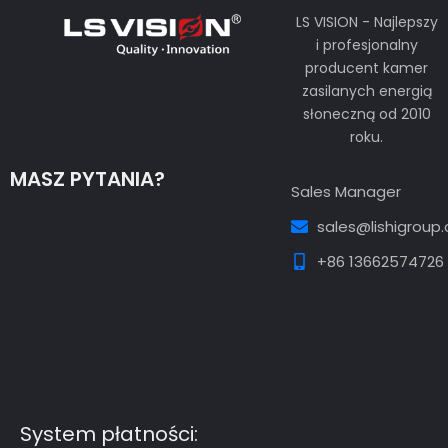
LS VISION - Najlepszy
i profesjonalny
producent kamer
zasilanych energią
słoneczną od 2010
roku.
MASZ PYTANIA?
Sales Manager
sales@lishigroup
+86 13662574726
Guest Post3
Guest Post4
Guest Post5
Guest
Post6
Guest Post7
System płatności: