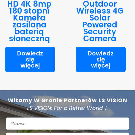
HD 4K 8mp
Outdoor
180 stopni
Wireless 4G
Kamera
Solar
zasilana
Powered
baterią
Security
słoneczną
Camera
Dowiedz
Dowiedz
się
się
więcej
więcej
Witamy W Gronie Partnerów LS VISION
LS VISION: For a Better World！
Nazwa