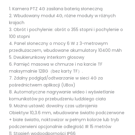
1. Kamera PTZ 4G zasilana baterią słoneczną
2. Wbudowany moduł 4G, różne moduły w różnych
krajach
3. Obrót i pochylenie: obrót o 355 stopni i pochylenie o
100 stopni
4. Panel słoneczny o mocy 6 W z 3-metrowym
przedłużaczem, wbudowane akumulatory 10400 mAh
5. Dwukierunkowy interkom głosowy
6. Pamięć masowa w chmurze i na karcie TF
maksymalnie 128G（bez karty TF）.
7. Zdalny podgląd/odtwarzanie w sieci 4G za
pośrednictwem aplikacji (UBox)
8. Automatyczne nagrywanie wideo i wyświetlanie
komunikatów po przebudzeniu ludzkiego ciała
9. Można ustawić dowolny czas uzbrojenia
Obiektyw 10,3.6 mm, wbudowane światło podczerwone
+ białe światło, noktowizor w pełnym kolorze lub tryb
podczerwieni opcjonalnie odległość IR 15 metrów
11. Stopień wodoodporności IP66