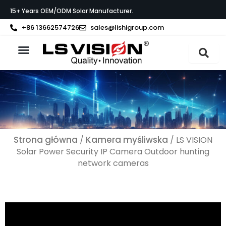
Przejdź
15+ Years OEM/ODM Solar Manufacturer.
do
treści
+86 13662574726
sales@lishigroup.com
Strona główna
O LS VISION
Strona główna
Kamera myśliwska
/
/ LS VISION
Solar Power Security IP Camera Outdoor hunting
network cameras