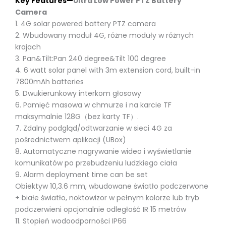
Key Features—
Ultra Low Power PTZ Battery
Camera
1. 4G solar powered battery PTZ camera
2. Wbudowany moduł 4G, różne moduły w różnych
krajach
3. Pan&Tilt:Pan 240 degree&Tilt 100 degree
4. 6 watt solar panel with 3m extension cord, built-in
7800mAh batteries
5. Dwukierunkowy interkom głosowy
6. Pamięć masowa w chmurze i na karcie TF
maksymalnie 128G（bez karty TF）.
7. Zdalny podgląd/odtwarzanie w sieci 4G za
pośrednictwem aplikacji (UBox)
8. Automatyczne nagrywanie wideo i wyświetlanie
komunikatów po przebudzeniu ludzkiego ciała
9. Alarm deployment time can be set
Obiektyw 10,3.6 mm, wbudowane światło podczerwone
+ białe światło, noktowizor w pełnym kolorze lub tryb
podczerwieni opcjonalnie odległość IR 15 metrów
11. Stopień wodoodporności IP66