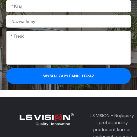
Kraj
Nazwa
firmy
Treść
WYŚLIJ ZAPYTANIE TERAZ
LS VISION - Najlepszy
i profesjonalny
producent kamer
zasilanych energią