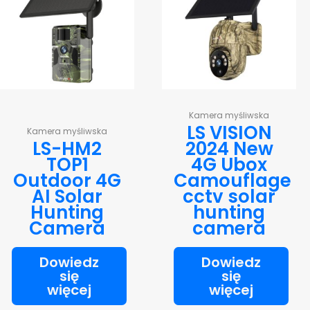
Kamera myśliwska
LS VISION
Kamera myśliwska
LS-HM2
2024 New
TOP1
4G Ubox
Outdoor 4G
Camouflage
AI Solar
cctv solar
Hunting
hunting
Camera
camera
Dowiedz
Dowiedz
się
się
więcej
więcej