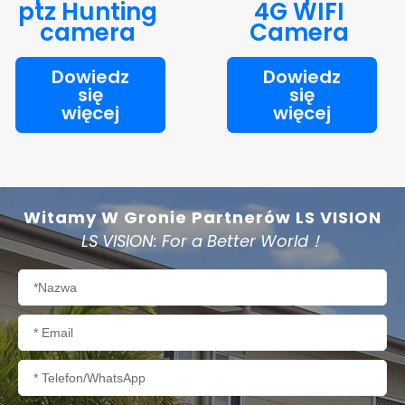
ptz Hunting
4G WIFI
camera
Camera
Dowiedz
Dowiedz
się
się
więcej
więcej
Witamy W Gronie Partnerów LS VISION
LS VISION: For a Better World！
Nazwa
E-
mail
Telefon/WhatsApp