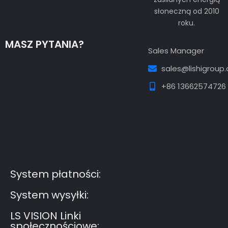
słoneczną od 2010
roku.
MASZ PYTANIA?
Sales Manager
sales@lishigroup
+86 13662574726
Guest Post3
Guest Post4
Guest Post5
Guest
Post6
Guest Post7
System płatności:
System wysyłki:
LS VISION Linki
społecznościowe: