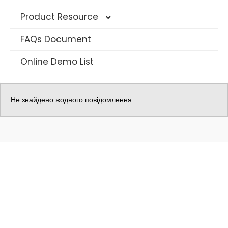
Product Resource
FAQs Document
4G Solar Datasheet
Online Demo List
WIFI Solar Camera Datasheet
AOV Camera Datasheet
Не знайдено жодного повідомлення
Long Range PTZ Camera
AI IP камера безпеки
Багатооб'єктивна камера відеоспостереження
Traffic Warning Devices
Відеореєстратор
Мисливська камера