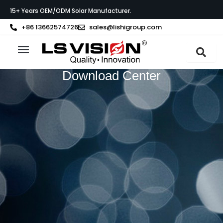
Перейти
15+ Years OEM/ODM Solar Manufacturer.
до
вмісту
+86 13662574726
sales@lishigroup.com
Про LS VISION
Download Center