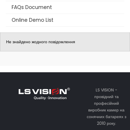
FAQs Document
Online Demo List
Не знайдено жодного повідомлення
LS VISION -
провідний та
професійний
виробник камер на
сонячних батареях з
2010 року.