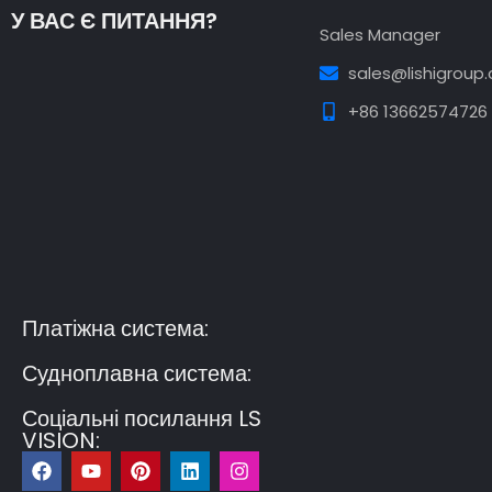
У ВАС Є ПИТАННЯ?
Sales Manager
sales@lishigroup
+86 13662574726
Guest Post3
Guest Post4
Guest Post5
Guest
Post6
Guest Post7
Платіжна система:
Судноплавна система:
Соціальні посилання LS
VISION:
F
Y
P
L
I
a
o
i
i
n