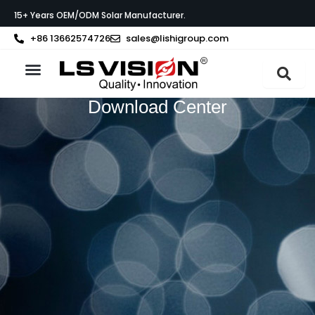
Перейти
15+ Years OEM/ODM Solar Manufacturer.
до
вмісту
+86 13662574726
sales@lishigroup.com
Про LS VISION
Download Center