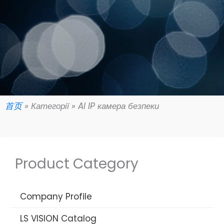
首页
»
Категорії
»
AI IP камера безпеки
Product Category
Company Profile
LS VISION Catalog