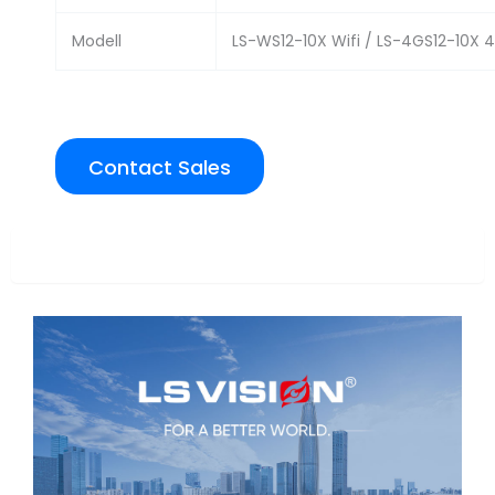
Modell
LS-WS12-10X Wifi / LS-4GS12-10X 
Contact Sales
Overview