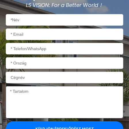
LS VISION: For a Better World！
Név
E-
mail
Telefon/WhatsApp
Ország
Cégnév
Tartalom
KÜLDJÖN ÉRDEKLŐDÉST MOST