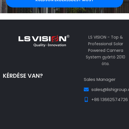
LS VISION - Top &
Professional Solar
Powered Camera
System gyártó 2010
óta.
KÉRDÉSE VAN?
Sales Manager
sales@lishigroup
+86 13662574726
Guest Post3
Guest Post4
Guest Post5
Guest