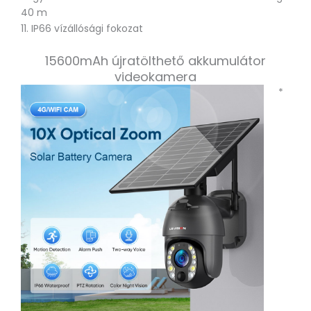
40 m
11. IP66 vízállósági fokozat
15600mAh újratölthető akkumulátor
videokamera
*