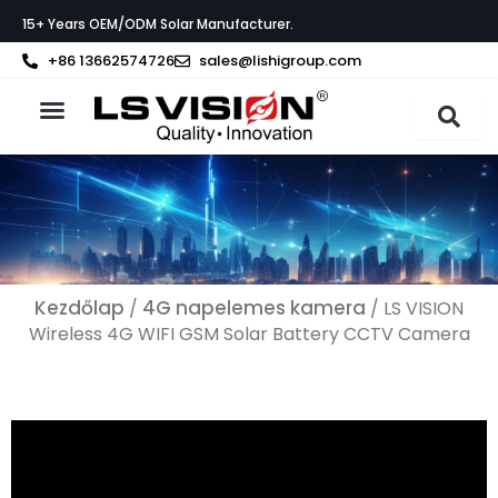
Skip
15+ Years OEM/ODM Solar Manufacturer.
to
content
+86 13662574726
sales@lishigroup.com
Az LS VISION-ról
Kezdőlap
4G napelemes kamera
/
/ LS VISION
Wireless 4G WIFI GSM Solar Battery CCTV Camera