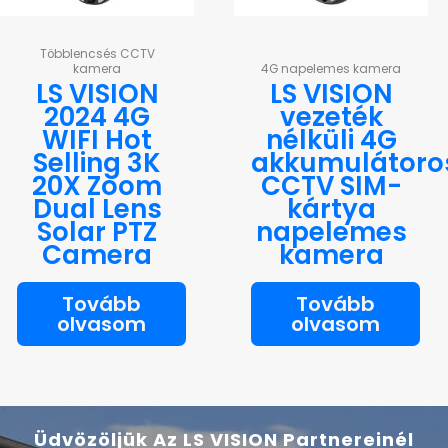
Többlencsés CCTV
kamera
4G napelemes kamera
LS VISION
LS VISION
2024 4G
vezeték
WIFI Hot
nélküli 4G
Selling 3K
akkumulátoro
20X Zoom
CCTV SIM-
Dual Lens
kártya
Solar PTZ
napelemes
Camera
kamera
Tovább
Tovább
olvasom
olvasom
Üdvözöljük Az LS VISION Partnereinél