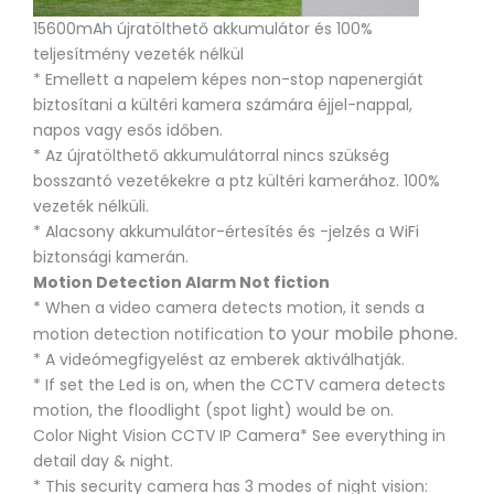
15600mAh újratölthető akkumulátor és 100%
teljesítmény vezeték nélkül
* Emellett a napelem képes non-stop napenergiát
biztosítani a kültéri kamera számára éjjel-nappal,
napos vagy esős időben.
* Az újratölthető akkumulátorral nincs szükség
bosszantó vezetékekre a ptz kültéri kamerához. 100%
vezeték nélküli.
* Alacsony akkumulátor-értesítés és -jelzés a WiFi
biztonsági kamerán.
Motion Detection Alarm Not fiction
* When a video camera detects motion, it sends a
to your mobile phone.
motion detection notification
* A videómegfigyelést az emberek aktiválhatják.
* If set the Led is on, when the CCTV camera detects
motion, the floodlight (spot light) would be on.
Color Night Vision CCTV IP Camera* See everything in
detail day & night.
* This security camera has 3 modes of night vision: