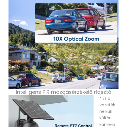
Intelligens PIR mozgásérzékelő riasztó
* Ez a
vezeték
nélküli
kültéri
kamera