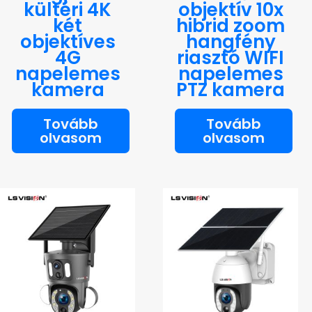
kültéri 4K
objektív 10x
két
hibrid zoom
objektíves
hangfény
4G
riasztó WIFI
napelemes
napelemes
kamera
PTZ kamera
Tovább
Tovább
olvasom
olvasom