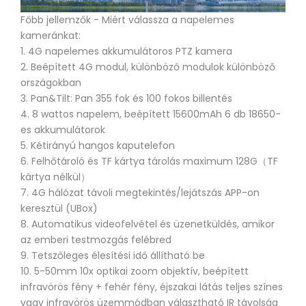
Főbb jellemzők - Miért válassza a napelemes
kameránkat:
1. 4G napelemes akkumulátoros PTZ kamera
2. Beépített 4G modul, különböző modulok különböző
országokban
3. Pan&Tilt: Pan 355 fok és 100 fokos billentés
4. 8 wattos napelem, beépített 15600mAh 6 db 18650-
es akkumulátorok
5. Kétirányú hangos kaputelefon
6. Felhőtároló és TF kártya tárolás maximum 128G（TF
kártya nélkül）
7. 4G hálózat távoli megtekintés/lejátszás APP-on
keresztül (UBox)
8. Automatikus videofelvétel és üzenetküldés, amikor
az emberi testmozgás felébred
9. Tetszőleges élesítési idő állítható be
10. 5-50mm 10x optikai zoom objektív, beépített
infravörös fény + fehér fény, éjszakai látás teljes színes
vagy infravörös üzemmódban választható IR távolság