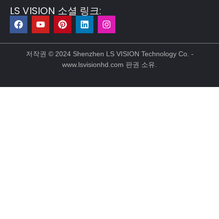
LS VISION 소셜 링크:
F
유
P
링
인
a
튜
i
크
스
c
브
n
드
타
저작권 © 2024 Shenzhen LS VISION Technology Co. -
e
t
인
그
www.lsvisionhd.com 판권 소유.
b
e
램
o
r
o
e
k
s
t