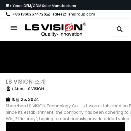
콘
15+ Years OEM/ODM Solar Manufacturer.
텐
+86 13662574726
sales@lishigroup.com
츠
로
건
LS VISION 소개
너
뛰
기
LS VISION 소개
홈
/ About LS VISION
10월 25, 2024
Shenzhen LS VISION Technology Co., Ltd. was established on Fe
Since its establishment, the company has been adhering to our
Win, Efficiency”, hoping to continuously provide added value