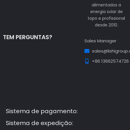
alimentados a
energia solar de
topo e profissional
desde 2010.
TEM PERGUNTAS?
Sales Manager
sales@lishigroup
+86 13662574726
Guest Post3
Guest Post4
Guest Post5
Guest
Post6
Guest Post7
Sistema de pagamento:
Sistema de expedição: