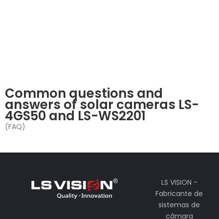
Common questions and
answers of solar cameras LS-
4GS50 and LS-WS2201
(FAQ)
LS VISION -
Fabricante de
sistemas de
câmara