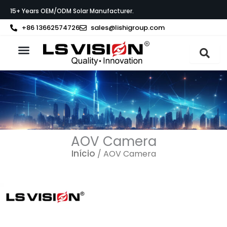
Skip
15+ Years OEM/ODM Solar Manufacturer.
to
content
+86 13662574726
sales@lishigroup.com
Sobre a LS VISION
AOV Camera
Início
/ AOV Camera