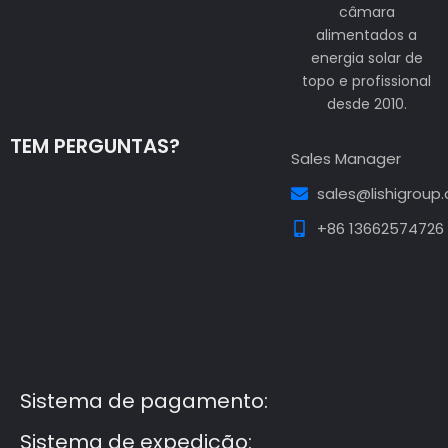
câmara
alimentados a
energia solar de
topo e profissional
desde 2010.
TEM PERGUNTAS?
Sales Manager
sales@lishigroup
+86 13662574726
Guest Post3
Guest Post4
Guest Post5
Guest
Post6
Guest Post7
Sistema de pagamento:
Sistema de expedição: