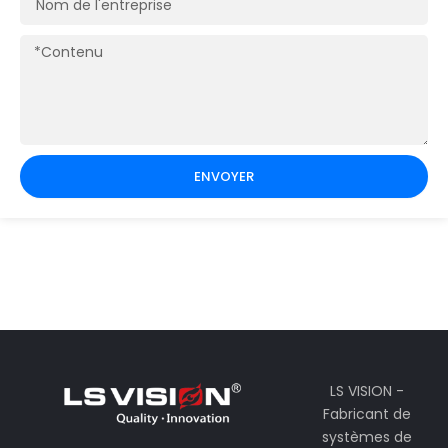
de
l'entreprise
Contenu
ENVOYER
LS VISION -
Fabricant de
systèmes de