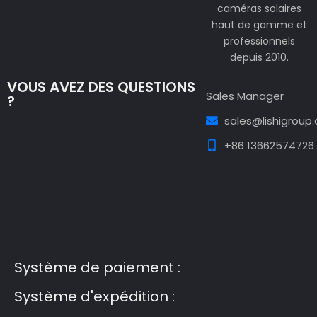
caméras solaires
haut de gamme et
professionnels
depuis 2010.
VOUS AVEZ DES QUESTIONS
Sales Manager
?
sales@lishigroup
+86 13662574726
Guest Post3
Guest Post4
Guest Post5
Guest
Post6
Guest Post7
Système de paiement :
Système d'expédition :