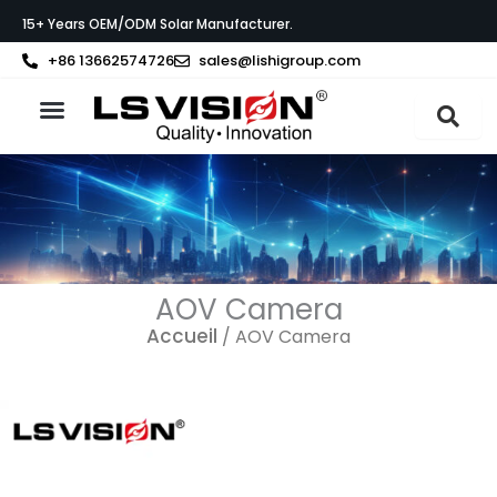
Aller
15+ Years OEM/ODM Solar Manufacturer.
au
contenu
+86 13662574726
sales@lishigroup.com
À propos de LS VISION
AOV Camera
Accueil
/ AOV Camera