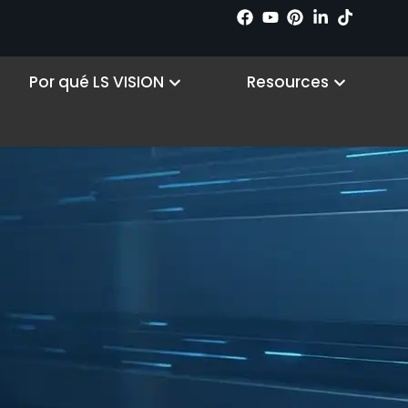
026 Product Catalog
 Products
Open Why LS VISION
Open R
Por qué LS VISION
Resources