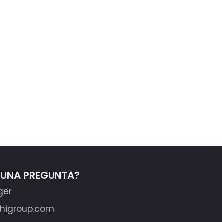
GUNA PREGUNTA?
ger
shigroup.com