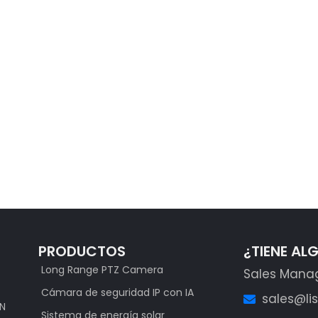
PRODUCTOS
¿TIENE AL
Long Range PTZ Camera
Sales Mana
Cámara de seguridad IP con IA
sales@li
ON
Sistema de energía solar