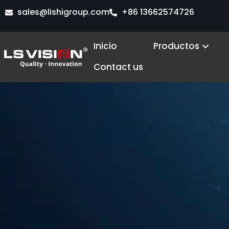
Ir
sales@lishigroup.com
+86 13662574726
al
LS VISION for Business 2
contenido
Open
Inicio
Productos
Contact us