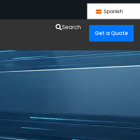
Spanish
esources
Search
Get a Quote