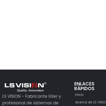
ENLACES
RÁPIDOS
Inicio
LS VISION - Fabricante líder y
Acerca de LS VISI
profesional de sistemas de