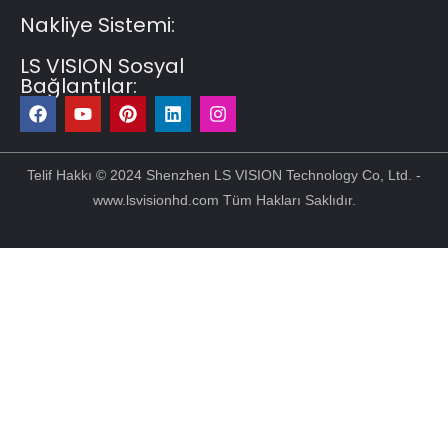
Nakliye Sistemi:
LS VISION Sosyal
Bağlantılar:
F
Y
P
L
I
a
o
i
i
n
c
u
n
n
s
e
t
t
k
t
b
u
e
e
a
Telif Hakkı © 2024 Shenzhen LS VISION Technology Co, Ltd. -
o
b
r
d
g
www.lsvisionhd.com Tüm Hakları Saklıdır.
o
e
e
i
r
k
s
n
a
t
m