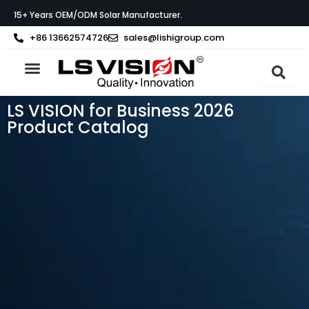
İçeriğe
15+ Years OEM/ODM Solar Manufacturer.
atla
+86 13662574726
sales@lishigroup.com
LS VISION Hakkında
LS VISION for Business 2026
Product Catalog