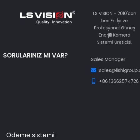
LS VISION - 2010'dan
beri En İyi ve
Profesyonel Güneş
Enerjili Kamera
Sistemi Üreticisi.
SORULARINIZ MI VAR?
Sales Manager
sales@lishigroup
+86 13662574726
Guest Post3
Guest Post4
Guest Post5
Guest
Post6
Guest Post7
Ödeme sistemi: