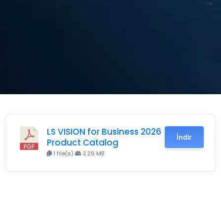
LS VISION for Business 2026
İndir
Product Catalog
1 file(s)
2.29 MB