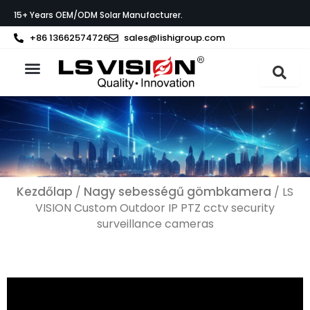
Skip
15+ Years OEM/ODM Solar Manufacturer.
to
content
+86 13662574726
sales@lishigroup.com
Az LS VISION-ról
Kezdőlap
Nagy sebességű gömbkamera
/
/ LS
VISION Custom Outdoor IP PTZ cctv security
surveillance cameras