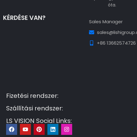
óta.
KÉRDÉSE VAN?
Sales Manager
sales@lishigroup
+86 13662574726
Guest Post3
Guest Post4
Guest Post5
Guest
Post6
Guest Post7
Fizetési rendszer:
Szállítási rendszer:
LS VISION Social Links:
F
Y
P
L
I
a
o
i
i
n