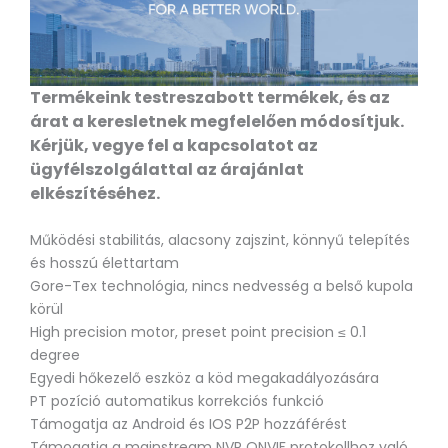
Termékeink testreszabott termékek, és az
árat a keresletnek megfelelően módosítjuk.
Kérjük, vegye fel a kapcsolatot az
ügyfélszolgálattal az árajánlat
elkészítéséhez.
Működési stabilitás, alacsony zajszint, könnyű telepítés
és hosszú élettartam
Gore-Tex technológia, nincs nedvesség a belső kupola
körül
High precision motor, preset point precision ≤ 0.1
degree
Egyedi hőkezelő eszköz a köd megakadályozására
PT pozíció automatikus korrekciós funkció
Támogatja az Android és IOS P2P hozzáférést
Támogatja a mainstream NVR ONVIF protokollhoz való