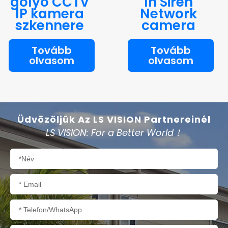
golyó CCTV
In Siren
IP kamera
Network
szkennere
camera
Tovább
Tovább
olvasom
olvasom
Üdvözöljük Az LS VISION Partnereinél
LS VISION: For a Better World！
Név
E-
mail
Telefon/WhatsApp