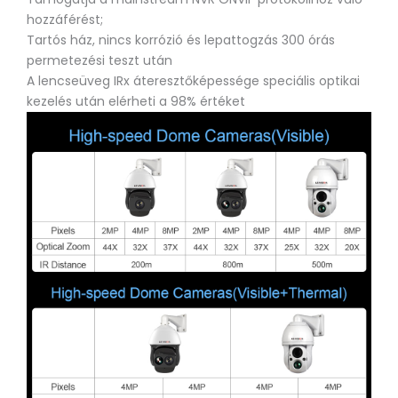
hozzáférést;
Tartós ház, nincs korrózió és lepattogzás 300 órás
permetezési teszt után
A lencseüveg IRx áteresztőképessége speciális optikai
kezelés után elérheti a 98% értéket