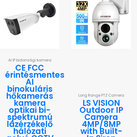
AI IP biztonsági kamera
CE FCC
érintésmentes
AI
binokuláris
hőkamerás
Long Range PTZ Camera
kamera
LS VISION
optikai bi-
Outdoor IP
spektrumú
Camera
lázérzékelő
4MP/8MP
hálózati
with Built-