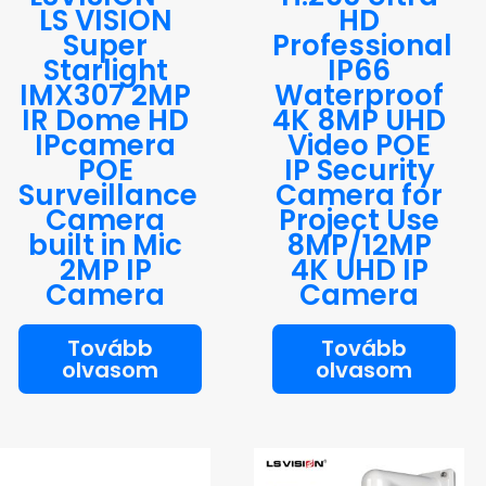
LS VISION
HD
Super
Professional
Starlight
IP66
IMX307 2MP
Waterproof
IR Dome HD
4K 8MP UHD
IPcamera
Video POE
POE
IP Security
Surveillance
Camera for
Camera
Project Use
built in Mic
8MP/12MP
2MP IP
4K UHD IP
Camera
Camera
Tovább
Tovább
olvasom
olvasom