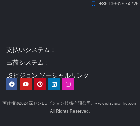
+86 13662574726
Guest Post3
Guest Post4
Guest Post5
Guest
Post6
Guest Post7
支払いシステム：
出荷システム：
LSビジョン ソーシャルリンク
フ
Y
ピ
リ
イ
ェ
o
ン
ン
ン
イ
u
タ
ク
ス
ス
t
レ
ト
タ
ブ
u
ス
イ
グ
著作権©2024深センLSビジョン技術有限公司。- www.lsvisionhd.com
ッ
b
ト
ン
ラ
All Rights Reserved.
ク
e
ム