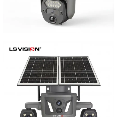
LS-Z2-AOV UBox Triple Lens Continuous
Recording Security Camera
Learn More