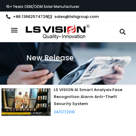
内
15+ Years OEM/ODM Solar Manufacturer.
容
を
+86 13662574726
sales@lishigroup.com
ス
キ
ッ
製品紹介
LS VISIONについて
サポート
プ
New Release
ホーム
/ New
Release
LS VISION AI Smart Analysis Face
Recognition Alarm Anti-Theft
Security System
24/07/2019