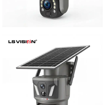
LS-Z1-AOV 6MP Dual-Lens 24/7
Recording Solar Camera
Learn More