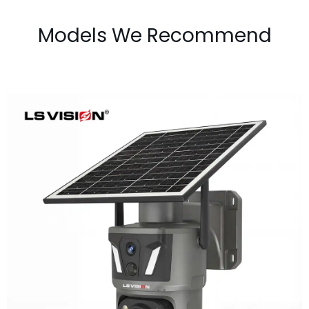
Models We Recommend
LS-Z1-50X 6MP 50x Zoom Dual Lens
Solar PTZ Camera
Learn More