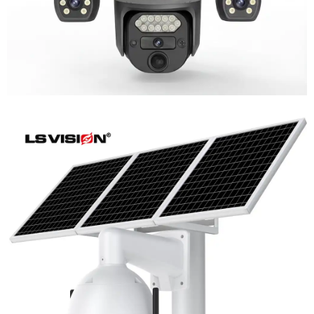
LS-WL780 4G / WIFI 8MP 66X Zoom
Outdoor Security Supervisory PTZ
Camera
Learn More