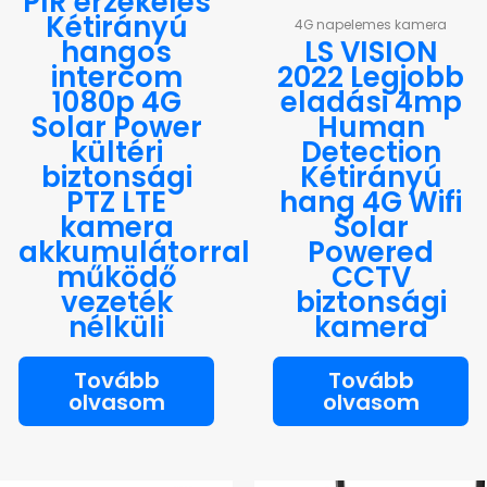
PIR érzékelés
Kétirányú
4G napelemes kamera
hangos
LS VISION
intercom
2022 Legjobb
1080p 4G
eladási 4mp
Solar Power
Human
kültéri
Detection
biztonsági
Kétirányú
PTZ LTE
hang 4G Wifi
kamera
Solar
akkumulátorral
Powered
működő
CCTV
vezeték
biztonsági
nélküli
kamera
Tovább
Tovább
olvasom
olvasom