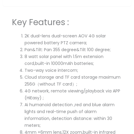
Key Features :
2K dual-lens dual-screen AOV 4G solar
powered battery PTZ camera;
Pan&Tilt: Pan 355 degree&Tilt 100 degree;
8 watt solar panel with 1.5m extension
cord,built-in 10000mAh batteries;
Two-way voice intercom;
Cloud storage and TF card storage maximum
256G（without TF card）;
4G network, remote viewing/playback via APP
(HiEasy) ;
Ai humanoid detection ,red and blue alarm
lights and real-time push of alarm
information, detection distance: within 30
meters;
4mm +6mm lens,12X zoom,built-in infrared