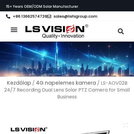
Skip
15+ Years OEM/ODM Solar Manufacturer.
to
content
+86 13662574726
sales@lishigroup.com
Az LS VISION-ról
Kezdőlap
4G napelemes kamera
/
/ LS-AOV02B
24/7 Recording Dual Lens Solar PTZ Camera for Small
Business