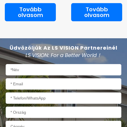
Tovább
Tovább
olvasom
olvasom
Üdvözöljük Az LS VISION Partnereinél
LS VISION: For a Better World！
Név
E-
mail
Telefon/WhatsApp
Ország
Cégnév