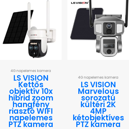
4G napelemes kamera
LS VISION
4G napelemes kamera
Kettős
LS VISION
objektív 10x
Marvelous
hibrid zoom
sorozatú
hangfény
kültéri 2K
riasztó WIFI
4MP
napelemes
kétobjektíves
PTZ kamera
PTZ kamera