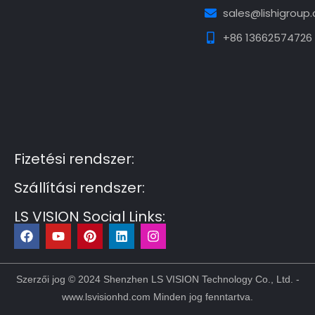
sales@lishigroup
+86 13662574726
Guest Post3
Guest Post4
Guest Post5
Guest
Post6
Guest Post7
Fizetési rendszer:
Szállítási rendszer:
LS VISION Social Links:
F
Y
P
L
I
a
o
i
i
n
c
u
n
n
s
e
t
t
k
t
b
u
e
e
a
Szerzői jog © 2024 Shenzhen LS VISION Technology Co., Ltd. -
o
b
r
d
g
www.lsvisionhd.com Minden jog fenntartva.
o
e
e
i
r